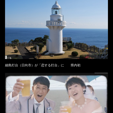
細島灯台（日向市）が「恋する灯台」に 県内初