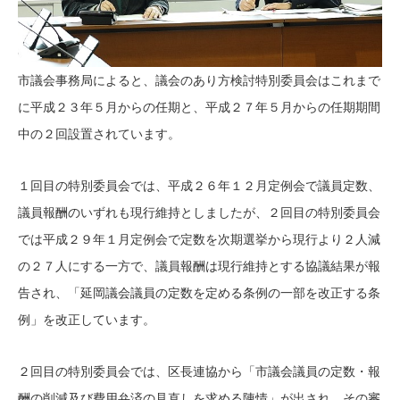
市議会事務局によると、議会のあり方検討特別委員会はこれまで
に平成２３年５月からの任期と、平成２７年５月からの任期期間
中の２回設置されています。
１回目の特別委員会では、平成２６年１２月定例会で議員定数、
議員報酬のいずれも現行維持としましたが、２回目の特別委員会
では平成２９年１月定例会で定数を次期選挙から現行より２人減
の２７人にする一方で、議員報酬は現行維持とする協議結果が報
告され、「延岡議会議員の定数を定める条例の一部を改正する条
例」を改正しています。
２回目の特別委員会では、区長連協から「市議会議員の定数・報
酬の削減及び費用弁済の見直しを求める陳情」が出され、その審