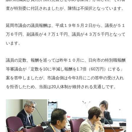
査が特別委に付託されましたが、陳情は不採択となっています。
延岡市議会の議員報酬は、平成１９年５月２日から、議長が５１
万６千円、副議長が４７万１千円、議員が４３万５千円となって
います。
議員の定数、報酬を巡っては昨年１０月に、日向市の特別職報酬
等審議会が「定数を10に半減し報酬を1.7倍（60万円）にする」
案を答申しましたが、市議会側は今年3月にこの答申の受け入れ
を拒否したため、当面は20人体制が維持される見通しです。