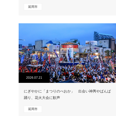
延岡市
2026.07.21
にぎやかに「まつりのべおか」 出会い神輿やばんば
踊り、花火大会に歓声
延岡市