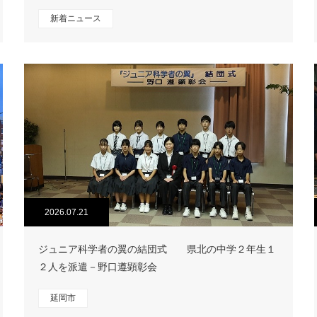
新着ニュース
2026.07.21
ジュニア科学者の翼の結団式 県北の中学２年生１
２人を派遣－野口遵顕彰会
延岡市