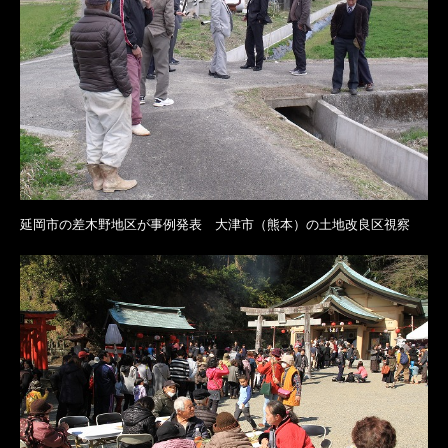
延岡市の差木野地区が事例発表 大津市（熊本）の土地改良区視察