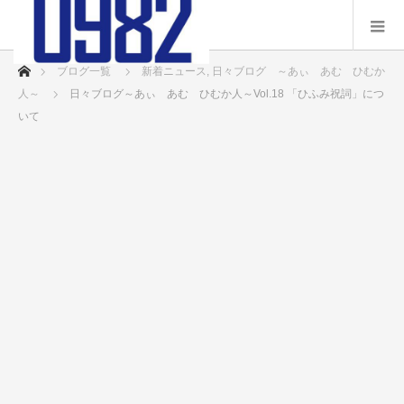
ホーム
ブログ一覧
新着ニュース
,
日々ブログ ～あぃ あむ ひむか
人～
日々ブログ～あぃ あむ ひむか人～Vol.18 「ひふみ祝詞」につ
いて