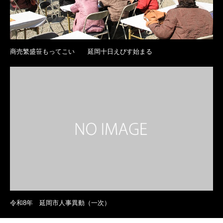
商売繁盛笹もってこい 延岡十日えびす始まる
令和8年 延岡市人事異動（一次）