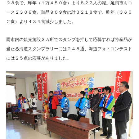
２８食で、昨年（１万４５０食）より８２２人の減。延岡市もコ
ース２３０９食、単品９０９食の計３２１８食で、昨年（３６５
２食）より４３４食減少しました。
両市内の観光施設３カ所でスタンプを押して応募すれば特産品が
当たる海道スタンプラリーには２４８通、海道フォトコンテスト
には２５点の応募がありました。