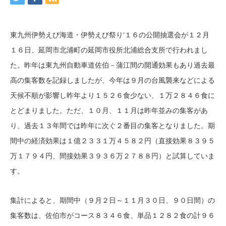
東九州伊勢えび海道・伊勢えび祭り‘１６の公開抽選会が１２月
１６日、延岡市北浦町の延岡市役所北浦総合支所で行われまし
た。昨年は東九州自動車道佐伯－蒲江間の開通効果もあり過去最
高の集客数を記録しましたが、今年は９月の台風襲来などによる
天候不順が影響し昨年より１５２６食少ない、１万２８４６食に
とどまりました。ただ、１０月、１１月は昨年並みの集客があ
り、過去１３年間では昨年に次ぐ２番目の集客となりました。期
間中の経済効果は１億２３３１万４５８２円（直接効果８３９５
万１７９４円、間接効果３９３６万２７８８円）と試算していま
す。
集計によると、期間中（９月２日～１１月３０日、９０日間）の
集客数は、佐伯市がコース８３４６食、単品１２８２食の計９６