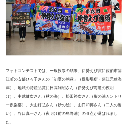
フォトコンテストでは、一般投票の結果、伊勢えび賞に佐伯市蒲
江町の安部ひろ子さんの「初夏の朝霧」（撮影場所・蒲江元猿海
岸）、地域の特産品賞に日高利昭さん（伊勢えび海道の夜明
け）、中武健次さん（秋の海）、松田裕次さん（影の浦カントリ
ー倶楽部）、大山好弘さん（砂の絵）、山口和博さん（二人の誓
い）、谷口真一さん（夜明け前の島野浦）の６点が選ばれまし
た。