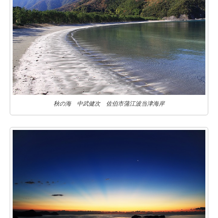
秋の海 中武健次 佐伯市蒲江波当津海岸