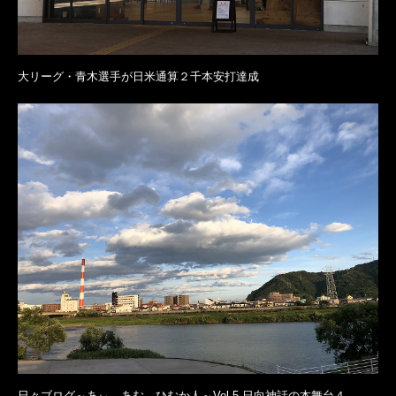
大リーグ・青木選手が日米通算２千本安打達成
日々ブログ～あぃ あむ ひむか人～Vol.5 日向神話の本舞台４