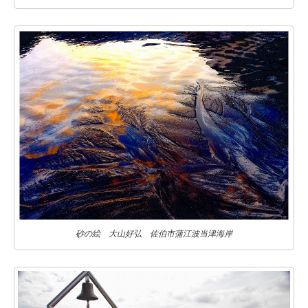
砂の絵 大山好弘 佐伯市蒲江波当津海岸