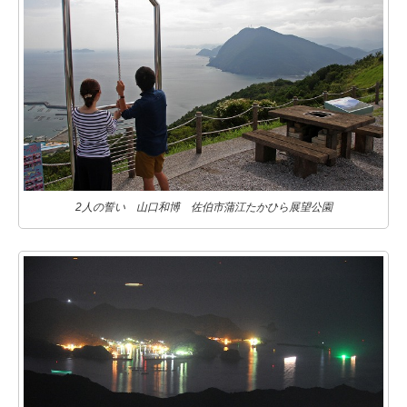
2人の誓い 山口和博 佐伯市蒲江たかひら展望公園