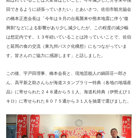
回できるように頑張っていきたい」とあいさつ。佐伯市観光協会
の橋本正恵会長は「今年は９月の台風襲来や熊本地震に伴う“復
興割”などによる影響があり少し減少したが、この程度の減少幅
は想定内です。１３年続いていることは誇っていいことで、佐伯
と延岡の食の交流（東九州バスク化構想）にもつながっていま
す。皆さんのご協力に感謝します」と話しました。
この後、宇戸田理事、橋本会長と、現地芸能人の鍋田荘一郎さ
ん、高平新之助さんらが海道スタンプラリー特典（各地の地場産
品）に寄せられた２４８通から５１人、海道札特典（伊勢えび１
キロ）に寄せられた８０７５通から３１人を抽選で選びました。