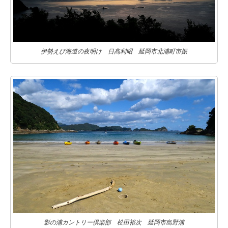
伊勢えび海道の夜明け 日髙利昭 延岡市北浦町市振
影の浦カントリー倶楽部 松田裕次 延岡市島野浦