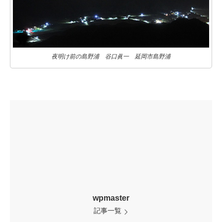
夜明け前の島野浦 谷口眞一 延岡市島野浦
wpmaster
記事一覧