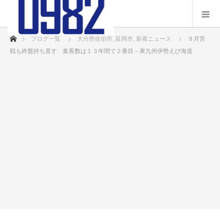
ホーム
ブログ一覧
大分県佐伯市
,
延岡市
,
新着ニュース
９月苦
戦も終盤持ち直す 集客数は１３年間で２番目－東九州伊勢えび海道