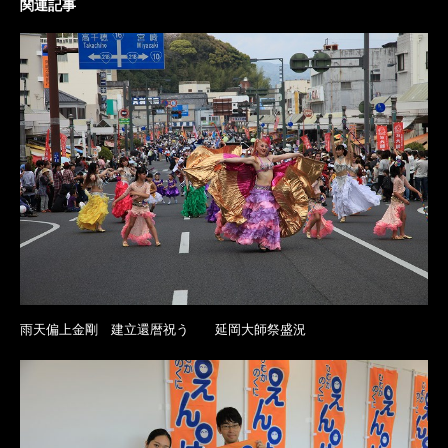
関連記事
雨天偏上金剛 建立還暦祝う 延岡大師祭盛況