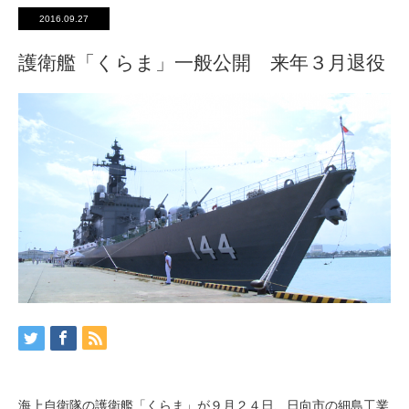
2016.09.27
護衛艦「くらま」一般公開 来年３月退役
海上自衛隊の護衛艦「くらま」が９月２４日、日向市の細島工業