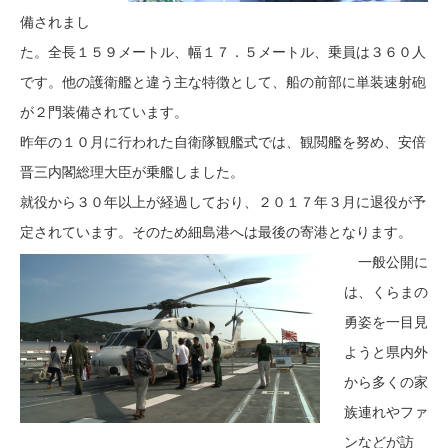
備されまし
た。全長１５９メートル、幅１７．５メートル、乗員は３６０人
です。他の護衛艦と違う主な特徴として、船の前部に単装速射砲
が２門装備されています。
昨年の１０月に行われた自衛隊観艦式では、観閲艦を努め、安倍
晋三内閣総理大臣が乗艦しました。
就役から３０年以上が経過しており、２０１７年３月に退役が予
定されています。そのため細島港へは最後の寄港となります。
一般公開に
は、くらまの
勇姿を一目見
ようと県内外
から多くの家
族連れやファ
ンなどが訪