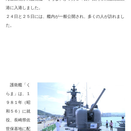
港に入港しました。
２４日と２５日には、艦内が一般公開され、多くの人が訪れまし
た。
護衛艦「く
らま」は、１
９８１年（昭
和５６）に就
役、長崎県佐
世保基地に配