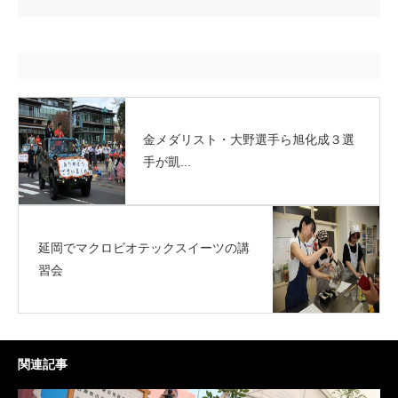
金メダリスト・大野選手ら旭化成３選
手が凱...
延岡でマクロビオテックスイーツの講
習会
関連記事