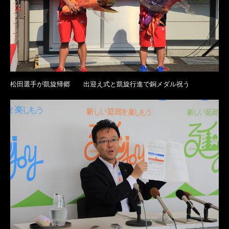
松田選手が凱旋帰郷 出迎え式と凱旋行進で銅メダル祝う