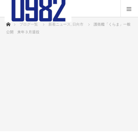
ホーム
ブログ一覧
新着ニュース
,
日向市
護衛艦「くらま」一般
公開 来年３月退役