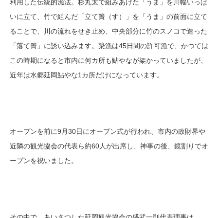
利用した伝統的漁法。杉丸太で組みあげた「うま」を川幅いっぱ
いに立て、竹で組んだ「立て簀（す）」を「うま」の前面に立て
ることで、川の流れをせき止め、中央部分に竹のスノコで造った
「落て簀」に誘い込みます。簗漁は45日間の許可漁で、かつては
この時期になると市内に何カ所も鮎やなが架かっていましたが、
近年は水郷延岡鮎やな1カ所だけになっています。
オープンを前に9月30日にオープン式が行われ、市内の政財界や
近隣の観光協会の代表ら約60人が出席し、神事の後、鏡割りでオ
ープンを祝いました。
その中で、あいさつした延岡観光協会の盛武一則代表理事は、