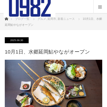
ホーム
ブログ一覧
グルメ
,
延岡市
,
新着ニュース
10月1日、水郷
延岡鮎やながオープン
2025.09.30
10月1日、水郷延岡鮎やながオープン