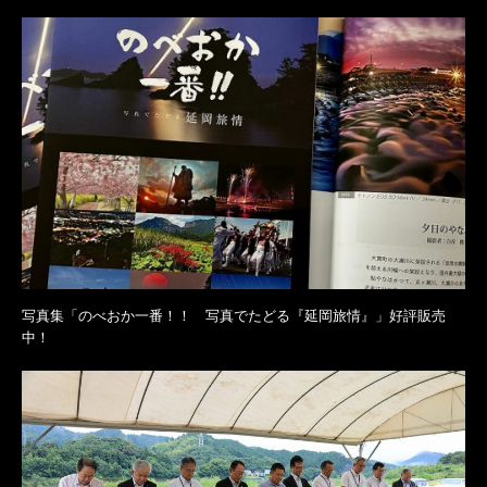
写真集「のべおか一番！！ 写真でたどる『延岡旅情』」好評販売
中！