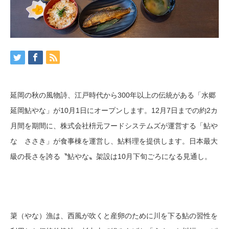
延岡の秋の風物詩、江戸時代から300年以上の伝統がある「水郷
延岡鮎やな」が10月1日にオープンします。12月7日までの約2カ
月間を期間に、株式会社枡元フードシステムズが運営する「鮎や
な ささき」が食事棟を運営し、鮎料理を提供します。日本最大
級の長さを誇る〝鮎やな〟架設は10月下旬ごろになる見通し。
簗（やな）漁は、西風が吹くと産卵のために川を下る鮎の習性を