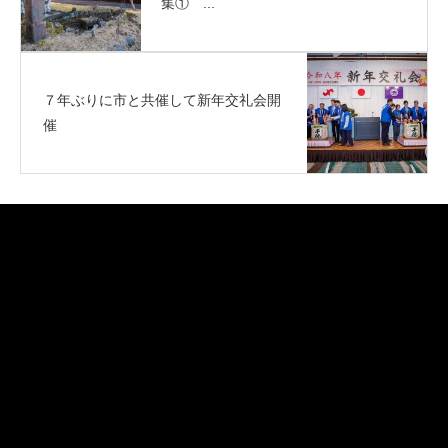
集① ...
７年ぶりに市と共催して新年交礼会開
催