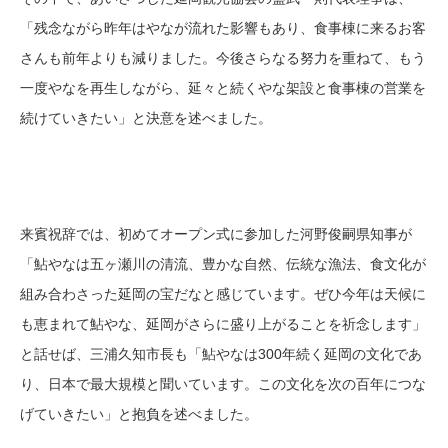
「残念ながら昨年はやなが流れた影響もあり、食事棟に来るお客
さんも前年よりも減りました。今後さらなる努力を重ねて、もう
一度やなを再生しながら、延々と続くやな架設と食事棟の営業を
続けていきたい」と決意を述べました。
来賓祝辞では、初めてオープン式に参加した河野俊嗣県知事が
「鮎やなは五ヶ瀬川の清流、豊かな自然、伝統な漁法、食文化が
組み合わさった延岡の宝だなと感じています。ぜひ今年は天候に
も恵まれて鮎やな、延岡がさらに盛り上がることを祈念します」
と話せば、三浦久知市長も「鮎やなは300年続く延岡の文化であ
り、日本で最大規模と聞いています。この文化を次の百年につな
げていきたい」と抱負を述べました。