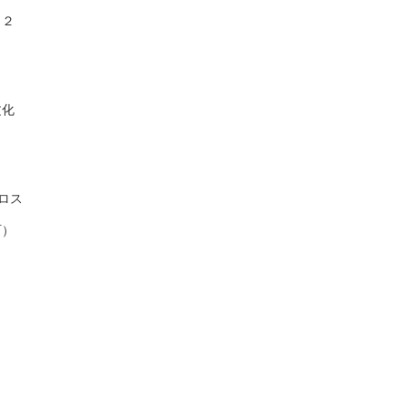
１２
文化
ロス
町）