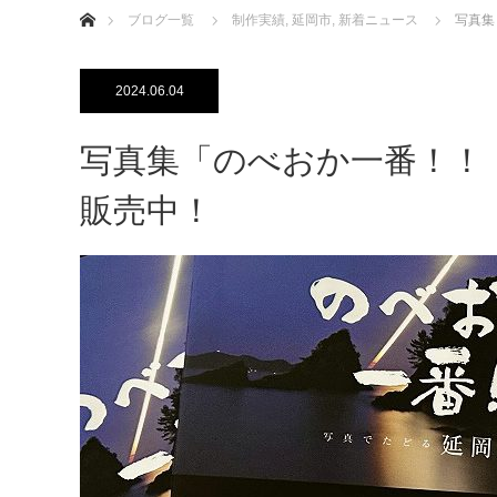
ブログ一覧
制作実績
,
延岡市
,
新着ニュース
写真集
2024.06.04
写真集「のべおか一番！！
販売中！