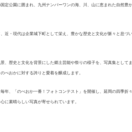
の国定公園に囲まれ、九州ナンバーワンの海、川、山に恵まれた自然豊
て、近・現代は企業城下町として栄え、豊かな歴史と文化が脈々と息づ
風景、歴史と文化を背景にした郷土芸能や祭りの様子を、写真集として
・のべおかに対する誇りと愛着を醸成します。
は毎年、「のべおか一番！フォトコンテスト」を開催し、延岡の四季折
中心に素晴らしい写真が寄せられています。