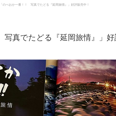
「のべおか一番！！ 写真でたどる『延岡旅情』」好評販売中！
 写真でたどる『延岡旅情』」好