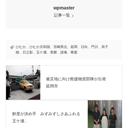
wpmaster
記事一覧
ひむか、ひむか共和国、宮崎県北、延岡、日向、門川、高千
穂、日之影、五ケ瀬、美郷、諸塚、椎葉
被災地に向け救援物資部隊が出発
延岡市
鮮度が決め手 みずみずしさあふれる
五ケ瀬...