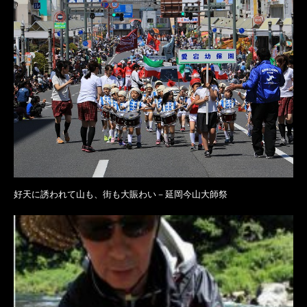
好天に誘われて山も、街も大賑わい－延岡今山大師祭