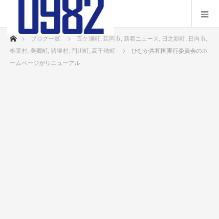
ホーム
ブログ一覧
五ケ瀬町
,
延岡市
,
新着ニュース
,
日之影町
,
日向市
,
椎葉村
,
美郷町
,
諸塚村
,
門川町
,
高千穂町
ひむか共和国実行委員会のホ
ームページがリニューアル