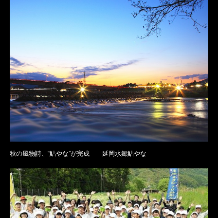
秋の風物詩、“鮎やな”が完成 延岡水郷鮎やな