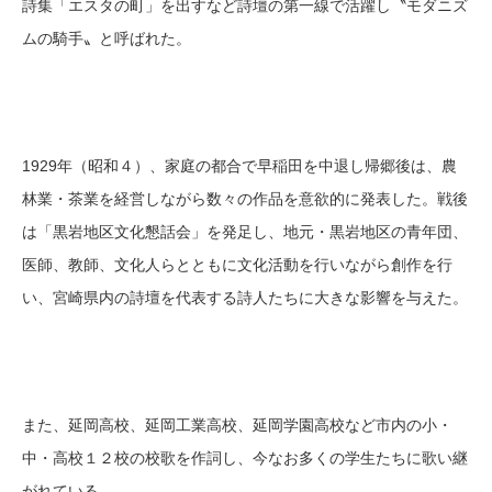
詩集「エスタの町」を出すなど詩壇の第一線で活躍し〝モダニズ
ムの騎手〟と呼ばれた。
1929年（昭和４）、家庭の都合で早稲田を中退し帰郷後は、農
林業・茶業を経営しながら数々の作品を意欲的に発表した。戦後
は「黒岩地区文化懇話会」を発足し、地元・黒岩地区の青年団、
医師、教師、文化人らとともに文化活動を行いながら創作を行
い、宮崎県内の詩壇を代表する詩人たちに大きな影響を与えた。
また、延岡高校、延岡工業高校、延岡学園高校など市内の小・
中・高校１２校の校歌を作詞し、今なお多くの学生たちに歌い継
がれている。