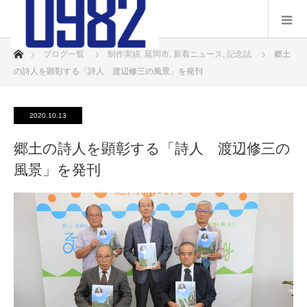
ホーム
ブログ一覧
制作実績
,
延岡市
,
新着ニュース
,
記念誌
郷土
の詩人を顕彰する「詩人 渡辺修三の風景」を発刊
2020.10.13
郷土の詩人を顕彰する「詩人 渡辺修三の
風景」を発刊