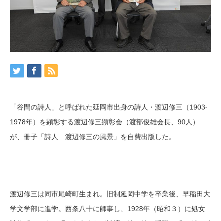
「谷間の詩人」と呼ばれた延岡市出身の詩人・渡辺修三（1903-
1978年）を顕彰する渡辺修三顕彰会（渡部俊雄会長、90人）
が、冊子「詩人 渡辺修三の風景」を自費出版した。
渡辺修三は同市尾崎町生まれ。旧制延岡中学を卒業後、早稲田大
学文学部に進学。西条八十に師事し、1928年（昭和３）に処女