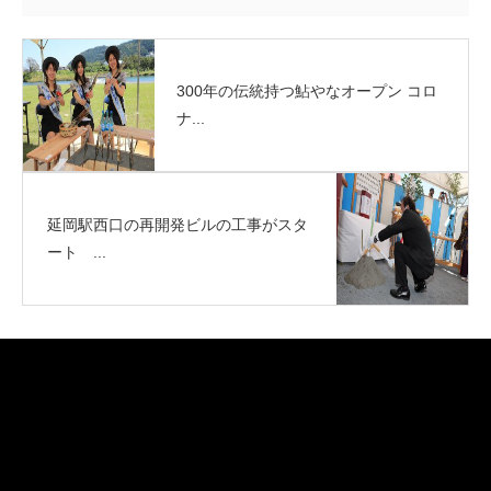
300年の伝統持つ鮎やなオープン コロ
ナ...
延岡駅西口の再開発ビルの工事がスタ
ート ...