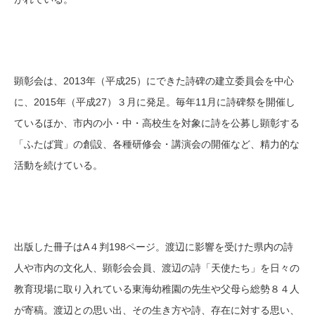
顕彰会は、2013年（平成25）にできた詩碑の建立委員会を中心
に、2015年（平成27）３月に発足。毎年11月に詩碑祭を開催し
ているほか、市内の小・中・高校生を対象に詩を公募し顕彰する
「ふたば賞」の創設、各種研修会・講演会の開催など、精力的な
活動を続けている。
出版した冊子はA４判198ページ。渡辺に影響を受けた県内の詩
人や市内の文化人、顕彰会会員、渡辺の詩「天使たち」を日々の
教育現場に取り入れている東海幼稚園の先生や父母ら総勢８４人
が寄稿。渡辺との思い出、その生き方や詩、存在に対する思い、