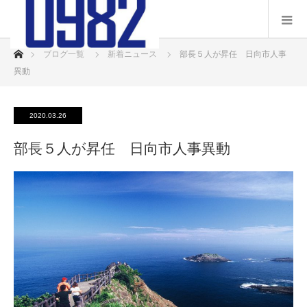
ホーム
ブログ一覧
新着ニュース
部長５人が昇任 日向市人事
異動
2020.03.26
部長５人が昇任 日向市人事異動