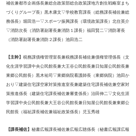
補佐兼都市企画係長兼総合政策部総合政策課地方創生戦略室まち
づくりグループ長）黒木康文▽学校教育課長（総務課長補佐兼総
務係長）堀田浩一▽スポーツ振興課長（環境政策課長）北住英介
▽消防次長（消防署副署長兼消防１課長）福田賢二▽消防署長
（消防署副署長兼消防２課長）池田浩二
【主幹】
税務課債権管理室長兼税務課長補佐兼債権管理係長（文
化生涯学習課中央公民館長兼大王谷公民館長兼日知屋公民館長兼
東郷公民館長）黒木祐司▽東郷病院看護師長（東郷病院）池田か
おり▽建築住宅課空家対策推進室長兼建築住宅課長補佐兼空家対
策推進係長（建築住宅課長補佐兼審査係長）治田伸二▽文化生涯
学習課中央公民館長兼大王谷公民館長兼日知屋公民館長兼東郷公
民館長（福祉課長補佐兼福祉政策係長）児玉秀雄
【課長補佐】
秘書広報課長補佐兼広報広聴係長（秘書広報課広報