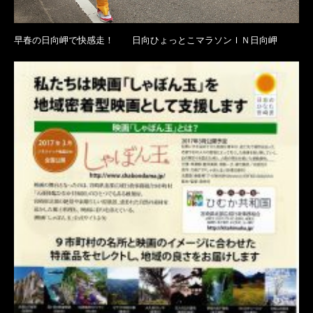
早春の日向岬で快感走！ 日向ひょっとこマラソンＩＮ日向岬