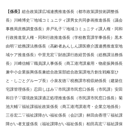
【係長】
総合政策課広域連携推進係長（都市政策課技術調整係
長）川崎博史▽地域コミュニティ課男女共同参画推進係長（議会
事務局庶務調査係長）井戸礼子▽地域コミュニティ課人権・同和
行政推進室人権・同和行政推進係長（学校教育課学事係長）黒木
由明▽総務課法務係長（高齢者あんしん課医療介護連携推進室地
域ケア推進係長）中里充宏▽財政課行政経営係長（総務課法務係
長）川﨑信輔▽職員課人事係長（商工港湾課雇用・物産振興係長
兼中小企業振興係長兼総合政策部総合政策課地方創生戦略室ひ
と・しごとグループ長）小泉友徳▽税務課市税収納係長（建築住
宅課管理係長）忍田しほみ▽市民課市民窓口係長（市民課）安田
和日子▽環境政策課適正処理推進係長（市民課市民窓口係長）菊
池大輔▽福祉課福祉政策係長（商工港湾課港湾・企業立地係長）
三谷宏二▽福祉課障がい福祉係長（会計課）林田由香理▽福祉課
障がい者支援係長（福祉課障がい福祉係長）柏田高宏▽福祉課保