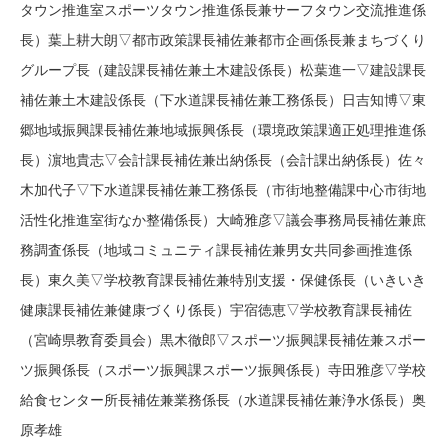
タウン推進室スポーツタウン推進係長兼サーフタウン交流推進係
長）葉上耕大朗▽都市政策課長補佐兼都市企画係長兼まちづくり
グループ長（建設課長補佐兼土木建設係長）松葉進一▽建設課長
補佐兼土木建設係長（下水道課長補佐兼工務係長）日吉知博▽東
郷地域振興課長補佐兼地域振興係長（環境政策課適正処理推進係
長）濵地貴志▽会計課長補佐兼出納係長（会計課出納係長）佐々
木加代子▽下水道課長補佐兼工務係長（市街地整備課中心市街地
活性化推進室街なか整備係長）大崎雅彦▽議会事務局長補佐兼庶
務調査係長（地域コミュニティ課長補佐兼男女共同参画推進係
長）東久美▽学校教育課長補佐兼特別支援・保健係長（いきいき
健康課長補佐兼健康づくり係長）宇宿徳恵▽学校教育課長補佐
（宮崎県教育委員会）黒木徹郎▽スポーツ振興課長補佐兼スポー
ツ振興係長（スポーツ振興課スポーツ振興係長）寺田雅彦▽学校
給食センター所長補佐兼業務係長（水道課長補佐兼浄水係長）奥
原孝雄