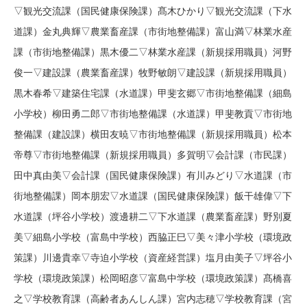
▽観光交流課（国民健康保険課）髙木ひかり▽観光交流課（下水
道課）金丸典輝▽農業畜産課（市街地整備課）富山満▽林業水産
課（市街地整備課）黒木優二▽林業水産課（新規採用職員）河野
俊一▽建設課（農業畜産課）牧野敏朗▽建設課（新規採用職員）
黒木春希▽建築住宅課（水道課）甲斐玄郷▽市街地整備課（細島
小学校）柳田勇二郎▽市街地整備課（水道課）甲斐教貢▽市街地
整備課（建設課）横田友暁▽市街地整備課（新規採用職員）松本
帝尊▽市街地整備課（新規採用職員）多賀明▽会計課（市民課）
田中真由美▽会計課（国民健康保険課）有川みどり▽水道課（市
街地整備課）岡本朋宏▽水道課（国民健康保険課）飯干雄偉▽下
水道課（坪谷小学校）渡邊耕二▽下水道課（農業畜産課）野別夏
美▽細島小学校（富島中学校）西脇正巳▽美々津小学校（環境政
策課）川邊貴幸▽寺迫小学校（資産経営課）塩月由美子▽坪谷小
学校（環境政策課）松岡昭彦▽富島中学校（環境政策課）髙橋喜
之▽学校教育課（高齢者あんしん課）宮内志穂▽学校教育課（宮