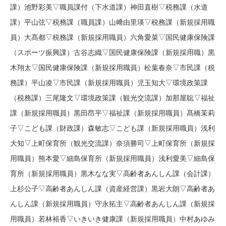
課）池野彩美▽職員課付（下水道課）神田直樹▽税務課（水道
課）平山弦▽税務課（職員課）山﨑由里瑛▽税務課（新規採用職
員）大髙都▽税務課（新規採用職員）六角愛菜▽国民健康保険課
（スポーツ振興課）古谷志織▽国民健康保険課（新規採用職）黒
木翔太▽国民健康保険課（新規採用職員）松葉春奈▽市民課（税
務課）平山凌▽市民課（新規採用職員）児玉知大▽環境政策課
（税務課）三尾隆文▽環境政策課（観光交流課）加那屋聡▽福祉
課（新規採用職員）黒田昂平▽福祉課（新規採用職員）髙橋茉莉
子▽こども課（財政課）森敏志▽こども課（新規採用職員）浅利
大知▽上町保育所（観光交流課）奈須勝司▽上町保育所（新規採
用職員）熊本愛▽細島保育所（新規採用職員）浅利愛美▽細島保
育所（新規採用職員）黒木なな実▽高齢者あんしん課（会計課）
上杉公子▽高齢者あんしん課（資産経営課）黒岩大朗▽高齢者あ
んしん課（新規採用職員）守永拓主▽高齢者あんしん課（新規採
用職員）若林裕香▽いきいき健康課（新規採用職員）中村あゆみ