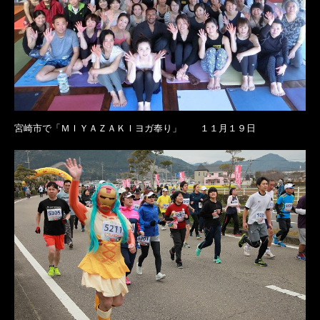
宮崎市で「ＭＩＹＡＺＡＫＩヨガ奉り」 １１月１９日