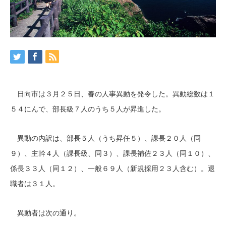
日向市は３月２５日、春の人事異動を発令した。異動総数は１
５４にんで、部長級７人のうち５人が昇進した。
異動の内訳は、部長５人（うち昇任５）、課長２０人（同
９）、主幹４人（課長級、同３）、課長補佐２３人（同１０）、
係長３３人（同１２）、一般６９人（新規採用２３人含む）。退
職者は３１人。
異動者は次の通り。