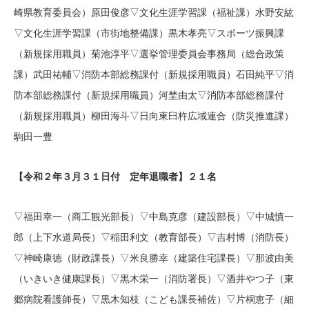
崎県教育委員会）原田俊彦▽文化生涯学習課（福祉課）水野安紘
▽文化生涯学習課（市街地整備課）黒木孝亮▽スポーツ振興課
（新規採用職員）菊池淳平▽選挙管理委員会事務局（総合政策
課）武田祐輔▽消防本部総務課付（新規採用職員）石田純平▽消
防本部総務課付（新規採用職員）河埜由太▽消防本部総務課付
（新規採用職員）柳田海斗▽日向東臼杵広域連合（防災推進課）
駒田一豊
【令和２年３月３１日付 定年退職者】２１名
▽福田幸一（商工観光部長）▽中島克彦（建設部長）▽中城慎一
郎（上下水道局長）▽稲田利文（教育部長）▽吉村博（消防長）
▽神崎康徳（財政課長）▽米良勝幸（建築住宅課長）▽那波由美
（いきいき健康課長）▽黒木栄一（消防署長）▽酒井やつ子（東
郷病院看護師長）▽黒木知枝（こども課長補佐）▽片桐恵子（細