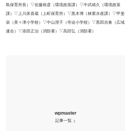
島保育所長）▽佐藤裕彦（環境政策課）▽中武靖久（環境政策
課）▽上川床喜蔵（上町保育所）▽黒木博（林業水産課）▽甲斐
栄（美々津小学校）▽中山澄子（寺迫小学校）▽黒田吉春（広域
連合）▽添田正治（消防署）▽高田弘（消防署）
wpmaster
記事一覧