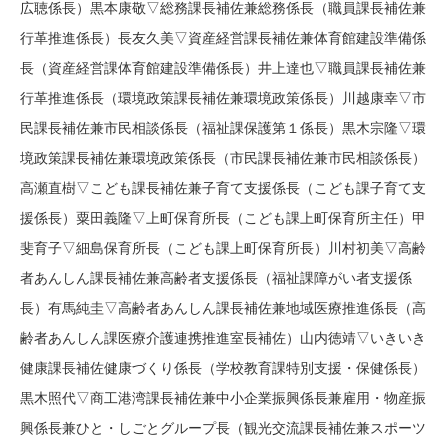
広聴係長）黒本康敬▽総務課長補佐兼総務係長（職員課長補佐兼
行革推進係長）長友久美▽資産経営課長補佐兼体育館建設準備係
長（資産経営課体育館建設準備係長）井上達也▽職員課長補佐兼
行革推進係長（環境政策課長補佐兼環境政策係長）川越康幸▽市
民課長補佐兼市民相談係長（福祉課保護第１係長）黒木宗隆▽環
境政策課長補佐兼環境政策係長（市民課長補佐兼市民相談係長）
高瀬直樹▽こども課長補佐兼子育て支援係長（こども課子育て支
援係長）粟田義隆▽上町保育所長（こども課上町保育所主任）甲
斐育子▽細島保育所長（こども課上町保育所長）川村初美▽高齢
者あんしん課長補佐兼高齢者支援係長（福祉課障がい者支援係
長）有馬純圭▽高齢者あんしん課長補佐兼地域医療推進係長（高
齢者あんしん課医療介護連携推進室長補佐）山内徳靖▽いきいき
健康課長補佐健康づくり係長（学校教育課特別支援・保健係長）
黒木照代▽商工港湾課長補佐兼中小企業振興係長兼雇用・物産振
興係長兼ひと・しごとグループ長（観光交流課長補佐兼スポーツ