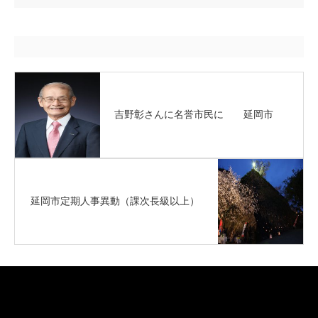
吉野彰さんに名誉市民に 延岡市
延岡市定期人事異動（課次長級以上）