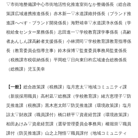
▽市街地整備課中心市街地活性化推進室街なか整備係長（総合政
策課広域連携推進係長）赤木新一▽水道課維持係長（ブランド推
進課へべす・ブランド開発係長）海野靖幸▽水道課浄水係長（学
校給食センター業務係長）志田進一▽学校教育課学事係長（高齢
者あんしん課高齢者支援係長）小林潤司▽学校教育課教育指導係
長（教育委員会指導主事）鈴木保博▽監査委員事務局監査係長
（税務課市税収納係長）平岡稔▽日向東臼杵広域連合総務係長
（総務課）児玉美幸
【一般】
総合政策課（税務課）塩月恵太▽地域コミュニティ課
（新規採用職員）高村凪▽総務課（学校教育課）緒方恵理子▽防
災推進課（税務課）黒木恵太郎▽防災推進課（環境政策課）塩月
諒太▽財政課（職員課付）橋口耕平▽資産経営課（環境政策課）
柏田あけみ▽資産経営課（選挙管理委員会事務局）權堀崇▽職員
課付（防災推進課）山之上翔悟▽職員課付（地域コミュニティ