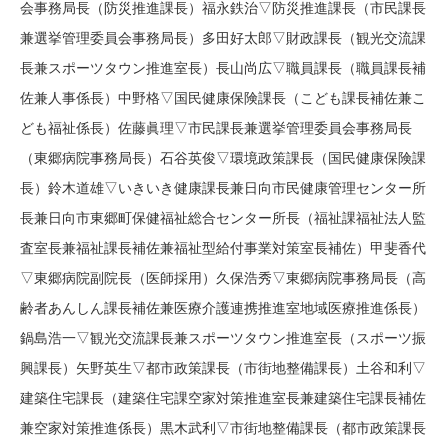
会事務局長（防災推進課長）福永鉄治▽防災推進課長（市民課長
兼選挙管理委員会事務局長）多田好太郎▽財政課長（観光交流課
長兼スポーツタウン推進室長）長山尚広▽職員課長（職員課長補
佐兼人事係長）中野格▽国民健康保険課長（こども課長補佐兼こ
ども福祉係長）佐藤眞理▽市民課長兼選挙管理委員会事務局長
（東郷病院事務局長）石谷英俊▽環境政策課長（国民健康保険課
長）鈴木道雄▽いきいき健康課長兼日向市民健康管理センター所
長兼日向市東郷町保健福祉総合センター所長（福祉課福祉法人監
査室長兼福祉課長補佐兼福祉型給付事業対策室長補佐）甲斐香代
▽東郷病院副院長（医師採用）久保浩秀▽東郷病院事務局長（高
齢者あんしん課長補佐兼医療介護連携推進室地域医療推進係長）
鍋島浩一▽観光交流課長兼スポーツタウン推進室長（スポーツ振
興課長）矢野英生▽都市政策課長（市街地整備課長）土谷和利▽
建築住宅課長（建築住宅課空家対策推進室長兼建築住宅課長補佐
兼空家対策推進係長）黒木武利▽市街地整備課長（都市政策課長