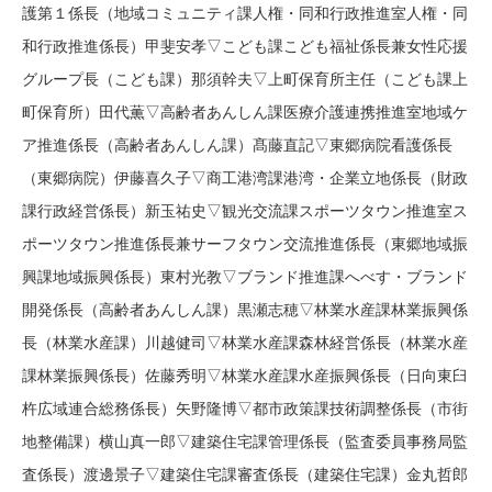
護第１係長（地域コミュニティ課人権・同和行政推進室人権・同
和行政推進係長）甲斐安孝▽こども課こども福祉係長兼女性応援
グループ長（こども課）那須幹夫▽上町保育所主任（こども課上
町保育所）田代薫▽高齢者あんしん課医療介護連携推進室地域ケ
ア推進係長（高齢者あんしん課）髙藤直記▽東郷病院看護係長
（東郷病院）伊藤喜久子▽商工港湾課港湾・企業立地係長（財政
課行政経営係長）新玉祐史▽観光交流課スポーツタウン推進室ス
ポーツタウン推進係長兼サーフタウン交流推進係長（東郷地域振
興課地域振興係長）東村光教▽ブランド推進課へべす・ブランド
開発係長（高齢者あんしん課）黒瀬志穂▽林業水産課林業振興係
長（林業水産課）川越健司▽林業水産課森林経営係長（林業水産
課林業振興係長）佐藤秀明▽林業水産課水産振興係長（日向東臼
杵広域連合総務係長）矢野隆博▽都市政策課技術調整係長（市街
地整備課）横山真一郎▽建築住宅課管理係長（監査委員事務局監
査係長）渡邊景子▽建築住宅課審査係長（建築住宅課）金丸哲郎