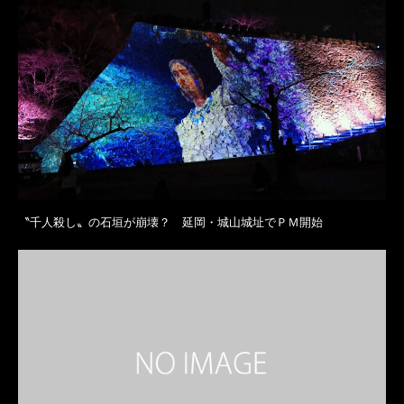
〝千人殺し〟の石垣が崩壊？ 延岡・城山城址でＰＭ開始