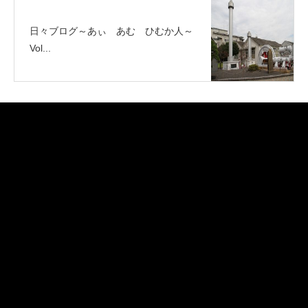
日々ブログ～あぃ あむ ひむか人～
Vol...