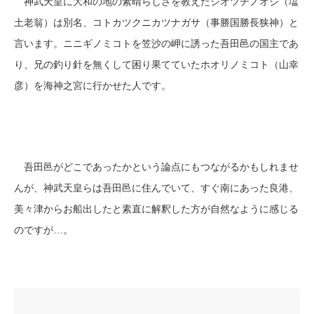
神武天皇に大和の地の素晴らしさを教えたシオツチノオジ（塩
土老翁）は別名、コトカツクニカツナガサ（事勝国勝長狭神）と
言います。ニニギノミコトを笠沙の岬に誘った吾田邑の国主であ
り、兄の釣り針を無くして困り果てていたホオリノミコト（山幸
彦）を海神之宮に行かせた人です。
吾田邑がどこであったかという論点にもつながるかもしれませ
んが、神武天皇らは吾田邑に住んでいて、すぐ南にあった良港、
美々津からお船出したと素直に解釈した方が自然なように感じる
のですが…。