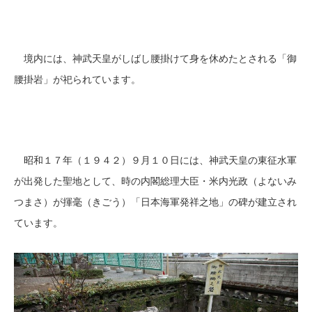
境内には、神武天皇がしばし腰掛けて身を休めたとされる「御
腰掛岩」が祀られています。
昭和１７年（１９４２）９月１０日には、神武天皇の東征水軍
が出発した聖地として、時の内閣総理大臣・米内光政（よないみ
つまさ）が揮毫（きごう）「日本海軍発祥之地」の碑が建立され
ています。