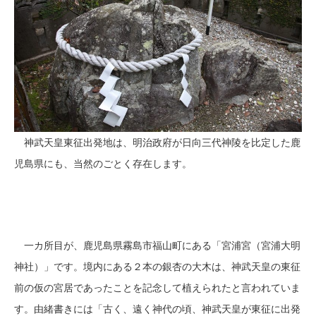
神武天皇東征出発地は、明治政府が日向三代神陵を比定した鹿
児島県にも、当然のごとく存在します。
一カ所目が、鹿児島県霧島市福山町にある「宮浦宮（宮浦大明
神社）」です。境内にある２本の銀杏の大木は、神武天皇の東征
前の仮の宮居であったことを記念して植えられたと言われていま
す。由緒書きには「古く、遠く神代の頃、神武天皇が東征に出発