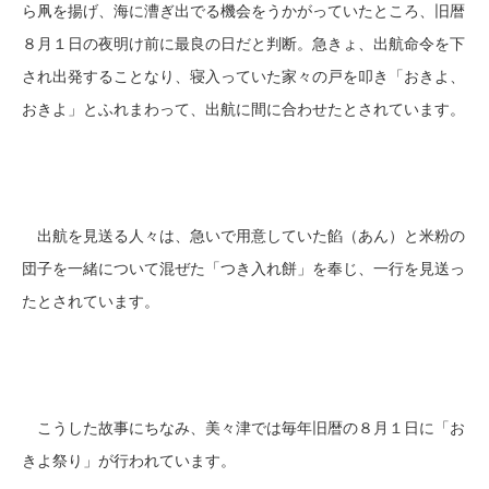
ら凧を揚げ、海に漕ぎ出でる機会をうかがっていたところ、旧暦
８月１日の夜明け前に最良の日だと判断。急きょ、出航命令を下
され出発することなり、寝入っていた家々の戸を叩き「おきよ、
おきよ」とふれまわって、出航に間に合わせたとされています。
出航を見送る人々は、急いで用意していた餡（あん）と米粉の
団子を一緒について混ぜた「つき入れ餅」を奉じ、一行を見送っ
たとされています。
こうした故事にちなみ、美々津では毎年旧暦の８月１日に「お
きよ祭り」が行われています。