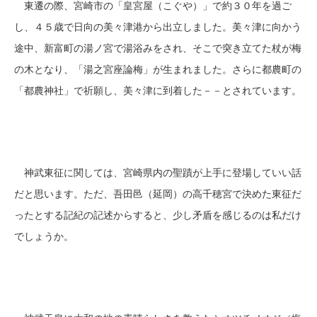
東遷の際、宮崎市の「皇宮屋（こぐや）」で約３０年を過ご
し、４５歳で日向の美々津港から出立しました。美々津に向かう
途中、新富町の湯ノ宮で湯浴みをされ、そこで突き立てた杖が梅
の木となり、「湯之宮座論梅」が生まれました。さらに都農町の
「都農神社」で祈願し、美々津に到着した－－とされています。
神武東征に関しては、宮崎県内の聖蹟が上手に登場していい話
だと思います。ただ、吾田邑（延岡）の高千穂宮で決めた東征だ
ったとする記紀の記述からすると、少し矛盾を感じるのは私だけ
でしょうか。