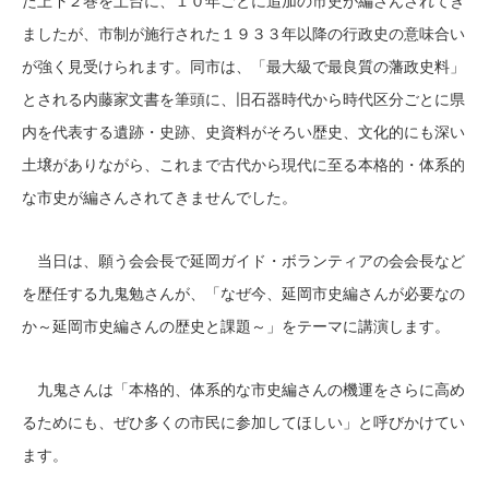
た上下２巻を土台に、１０年ごとに追加の市史が編さんされてき
ましたが、市制が施行された１９３３年以降の行政史の意味合い
が強く見受けられます。同市は、「最大級で最良質の藩政史料」
とされる内藤家文書を筆頭に、旧石器時代から時代区分ごとに県
内を代表する遺跡・史跡、史資料がそろい歴史、文化的にも深い
土壌がありながら、これまで古代から現代に至る本格的・体系的
な市史が編さんされてきませんでした。
当日は、願う会会長で延岡ガイド・ボランティアの会会長など
を歴任する九鬼勉さんが、「なぜ今、延岡市史編さんが必要なの
か～延岡市史編さんの歴史と課題～」をテーマに講演します。
九鬼さんは「本格的、体系的な市史編さんの機運をさらに高め
るためにも、ぜひ多くの市民に参加してほしい」と呼びかけてい
ます。