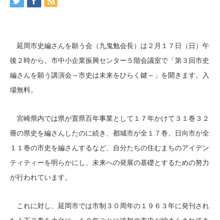
延岡市史編さんを願う会（九鬼勉会長）は２月１７日（日）午
後２時から、市中小企業振興センター５階会議室で「第３回市史
編さんを願う講演会～市史は未来をひらく鍵～」を開きます。入
場無料。
宮崎県内では県が置県百年事業として１７年かけて３１巻３２
冊の県史を編さんしたのに続き、都城市が全１７巻、日向市が全
１１巻の市史を編さんするなど、自分たちの住むまちのアイデン
ティティーを明らかにし、未来への発展の基礎とするための努力
が行われています。
これに対し、延岡市では市制３０周年の１９６３年に発刊され