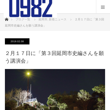
ホーム
ブログ一覧
延岡市
,
新着ニュース
２月１７日に「第３回
延岡市史編さんを願う講演会」
2019.02.08
２月１７日に「第３回延岡市史編さんを願
う講演会」