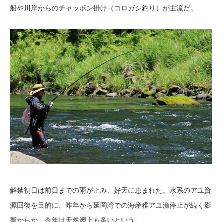
船や川岸からのチャッポン掛け（コロガシ釣り）が主流だ。
解禁初日は前日までの雨が止み、好天に恵まれた。水系のアユ資
源回復を目的に、昨年から延岡湾での海産稚アユ漁停止が続く影
響からか、今年は天然遡上も多いという。