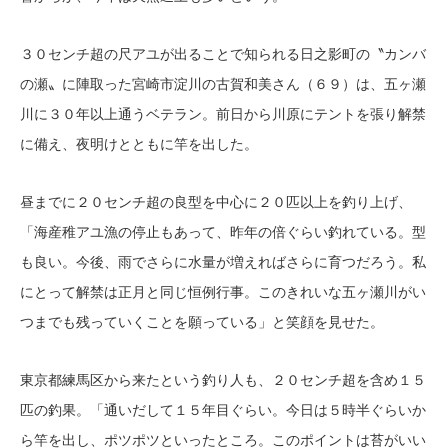
３０センチ超の尺アユが出ることで知られる日之影町の〝カンバ
の瀬〟に陣取った宮崎市淀川の古賀和美さん（６９）は、五ヶ瀬
川に３０年以上通うベテラン。前日から川原にテントを張り解禁
に備え、夜明けとともに竿を出した。
昼までに２０センチ超の良型を中心に２０匹以上を釣り上げ、
「海産稚アユ漁の停止もあって、昨年の倍ぐらい釣れている。型
も良い。今後、雨でさらに水量が増えればさらに育つだろう。私
にとって解禁は正月と同じ恒例行事。このきれいな五ヶ瀬川がい
つまでも残っていくことを願っている」と笑顔を見せた。
東京都練馬区から来たという釣り人も、２０センチ超を含め１５
匹の釣果。「通いだして１５年目ぐらい。今日は５時半ぐらいか
ら竿を出し、ポツポツといったところ。このポイントは苔がいい