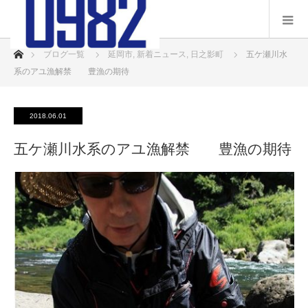
ホーム
ブログ一覧
延岡市
,
新着ニュース
,
日之影町
五ケ瀬川水
系のアユ漁解禁 豊漁の期待
2018.06.01
五ケ瀬川水系のアユ漁解禁 豊漁の期待