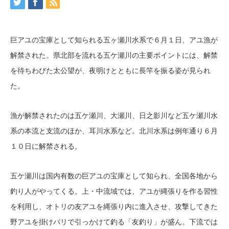
巨アユの宝庫として知られる五ヶ瀬川水系で６月１日、アユ漁が
解禁された。県北部を流れる五ケ瀬川の主要ポイントには、解禁
を待ちわびた太公望が、夜明けとともに長竿を振る姿が見られ
た。
漁が解禁されたのは五ケ瀬川、大瀬川、日之影川など五ケ瀬川水
系の本流と支流のほか、耳川水系など。北川水系は例年通り６月
１０日に解禁される。
五ケ瀬川は国内有数の巨アユの宝庫として知られ、全国各地から
釣り人がやってくる。上・中流域では、アユが縄張りを作る習性
を利用し、オトリの友アユを縄張り内に進入させ、攻撃してきた
野アユを掛けバリで引っかけて釣る「友釣り」が盛ん。下流では