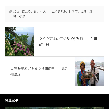
姫蛍、ほたる、蛍、ホタル、ヒメボタル、日向市、塩見、奥
野、小原
２００万本のアジサイが見頃 門川
町・桃...
日豊海岸岩ガキまつり開催中 東九
州沿線...
関連記事