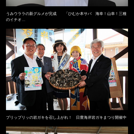
うみウララの新グルメが完成 「ひむか本サバ 海幸！山幸！三種
のイチオ…
プリップリッの岩ガキを召し上がれ！ 日豊海岸岩ガキまつり開催中