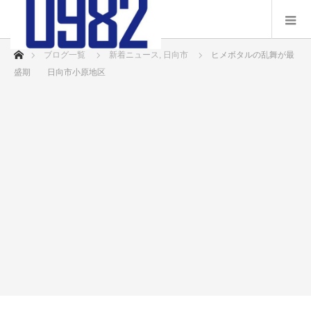
ホーム
ブログ一覧
新着ニュース
,
日向市
ヒメボタルの乱舞が最
盛期 日向市小原地区