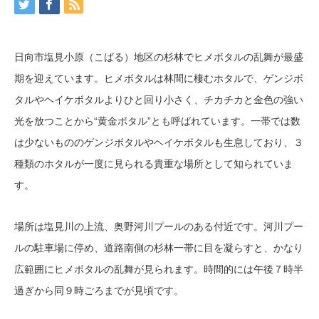
日向市塩見小原（こばる）地区の杉林でヒメボタルの乱舞が最盛
期を迎えています。ヒメボタルは林間に棲むホタルで、ゲンジボ
タルやヘイケボタルよりひと回り小さく、チカチカと金色の強い
光を放つことから“黄金ボタル”とも呼ばれています。一帯では数
は少ないもののゲンジボタルやヘイケボタルも生息しており、３
種類のホタルが一度に見られる貴重な場所として知られていま
す。
場所は塩見川の上流、奥野河川プールのある付近です。河川プー
ルの駐車場に停め、道路南側の杉林一帯に目を凝らすと、かなり
広範囲にヒメボタルの乱舞が見られます。時間的には午後７時半
過ぎから同９時ごろまでが見頃です。