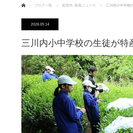
ブログ一覧
延岡市
,
新着ニュース
三川内小中学校
2026.05.14
三川内小中学校の生徒が特