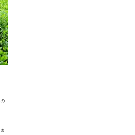
）の
きま