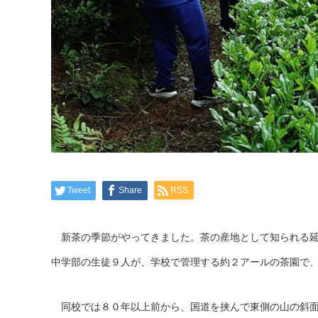
Tweet
Share
RSS
新茶の季節がやってきました。茶の産地として知られる延
中学部の生徒９人が、学校で管理する約２アールの茶園で
同校では８０年以上前から、国道を挟んで東側の山の斜面