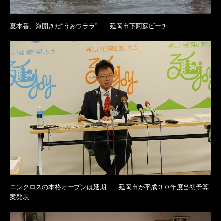
夏本番、海開きだ“うみウララ” 延岡市下阿蘇ビーチ
エンクロスの本格オープンは延期 延岡市が平成３０年度当初予算
案発表