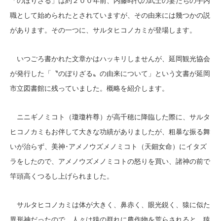
「のぼりざる」は約２００年前、内藤時代の武士の妻たちの手内
職として始められたとされていますが、その由来には幾つかの説
があります。その一つに、サルタヒコノカミが登場します。
いつごろ書かれた文章かはハッキリしませんが、延岡観光協会
が発行した「〝のぼりざる〟の由来について」という文書が延岡
市立図書館に残っていました。概略を紹介します。
ニニギノミコト（瓊瓊杵尊）が高千穂に降臨した際に、サルタ
ヒコノカミもお伴して大きな功績がありましたが、粗暴な振る舞
いが治らず、美神･アメノウズメノミコト（天鈿女命）にイタズ
ラをしたので、アメノウズメノミコトの怒りを買い、諸神の前で
竿頭高くつるし上げられました。
サルタヒコノカミは体が大きく、鼻赤く、眼光鋭く、猿に似た
異形神だったので、人々は猿の群れに農作物を荒らされると、猿