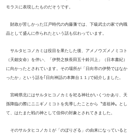
モラスに表現したものだそうです。
財政が苦しかった江戸時代の内藤藩では、下級武士の家で内職
品として盛んに作られたという話も伝わっています。
サルタヒコノカミは役目を果たした後、アメノウズメノミコト
（天鈿女命）を伴い、「伊勢之狭長田五十鈴川上」（日本書紀）
に向かったとされています。その場所が「日向市の伊勢ではなか
ったか」という話を｢日向神話の本舞台１１｣で紹介しました。
宮崎県北にはサルタヒコノカミを祀る神社がいくつかあり、天
孫降臨の際にニニギノミコトを先導したことから〝道祖神〟とし
て、はたまた戦の神として信仰の対象とされてきました。
そのサルタヒコノカミが「のぼりざる」の由来になっていると