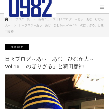
ホーム
ブログ一覧
新着ニュース
,
日々ブログ ～あぃ あむ ひむか
人～
日々ブログ～あぃ あむ ひむか人～Vol.16 「のぼりざる」と猿
田彦神
2019.07.11
日々ブログ～あぃ あむ ひむか人～
Vol.16 「のぼりざる」と猿田彦神