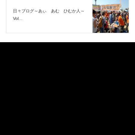
日々ブログ～あぃ あむ ひむか人～
Vol...