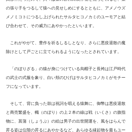
の張り子をつるして猿への見せしめにするとともに、アメノウズ
メノミコトにつるし上げられたサルタヒコノカミのユーモアと結
び合わせて、その威力にあやかったといいます。
これがやがて、豊作を祈るしるしとなり、さらに悪疫退散の魔
除けとして戸ごとに立てられるようになったとされています。
「のぼりざる」の猿が身につけている烏帽子と長袴は江戸時代
の武士の式服を象り、白い頬のひげはサルタヒコノカミがモチー
フになっています。
そして、背に負った鼓は祝詞を唱える猿舞に、御幣は悪疫退散
と商売繁盛を、幟（のぼり）の上２本の線は戦（いくさ）の旗指
物に、菖蒲（しょうぶ）の絵は男子の出世開運を、風をはらんで
昇る姿は位階の昇るにあやかるなど、あらゆる縁起物を最もユー