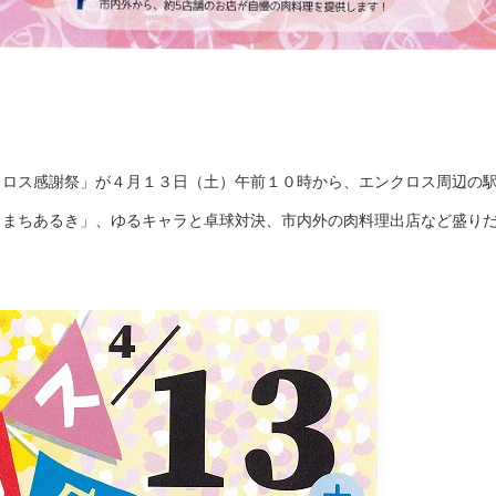
ロス感謝祭」が４月１３日（土）午前１０時から、エンクロス周辺の
きまちあるき」、ゆるキャラと卓球対決、市内外の肉料理出店など盛り