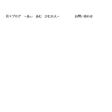
日々ブログ ～あぃ あむ ひむか人～
お問い合わせ