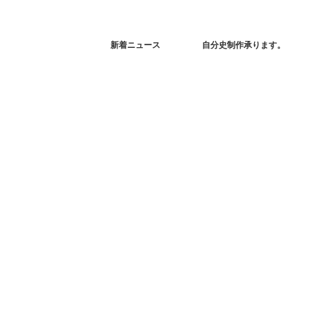
新着ニュース
自分史制作承ります。