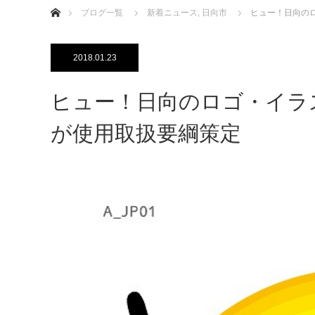
ブログ一覧
新着ニュース
,
日向市
ヒュー！日向の
2018.01.23
ヒュー！日向のロゴ・イ
が使用取扱要綱策定