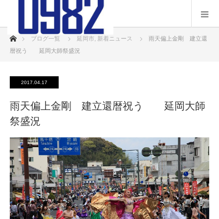
ホーム
ブログ一覧
延岡市
,
新着ニュース
雨天偏上金剛 建立還
暦祝う 延岡大師祭盛況
2017.04.17
雨天偏上金剛 建立還暦祝う 延岡大師
祭盛況