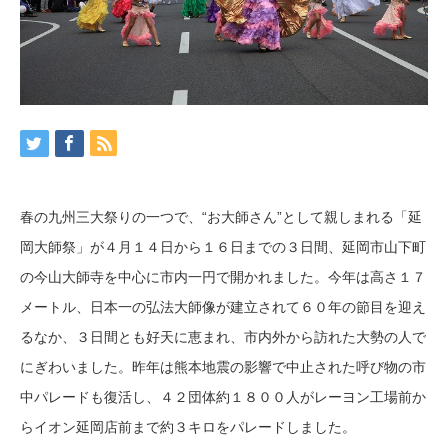
春の九州三大祭りの一つで、“お大師さん”として親しまれる「延
岡大師祭」が４月１４日から１６日までの３日間、延岡市山下町
の今山大師寺を中心に市内一円で開かれました。今年は高さ１７
メートル、日本一の弘法大師像が建立されて６０年の節目を迎え
るなか、３日間とも好天に恵まれ、市内外から訪れた大勢の人で
にぎわいました。昨年は熊本地震の影響で中止された呼び物の市
中パレードも復活し、４２団体約１８００人がレーヨン工場前か
らイオン延岡店前まで約３キロをパレードしました。