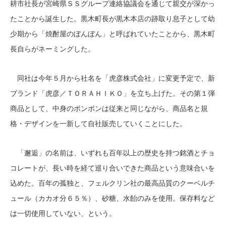
耕市社長が宮崎県ＳＳグループ連絡協議会を通じて親交が深かっ
たことから誕生した。黒木町長が黒木本店の跡取り息子として幼
少期から「焼酎屋のぼんぼん」と呼ばれていたことから、黒木町
長自らがネーミングした。
同社は今年５月から社名を「虎彦株式会社」に変更予定で、新
ブランド「虎彦／ＴＯＲＡＨＩＫＯ」を立ち上げた。その第１弾
商品として、中身のボンボンは従来と同じながら、商品名と規
格・デザインを一新して自社販売していくことにした。
「邂逅」の名前は、いずれも百年以上の歴史を持つ銘酒とチョ
コレートが、長い時を経て巡り合いできた商品という意味合いを
込めた。百年の孤独と、フェルクリン社の最高品質のクーベルチ
ュール（カカオ分６５％）、砂糖、水飴のみを使用。保存料など
は一切使用していない、という。