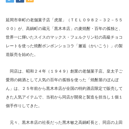
延岡市幸町の老舗菓子店「虎屋」（ＴＥＬ０９８２－３２－５５
００）が、高鍋町の蔵元「黒木本店」の麦焼酎・百年の孤独と、
世界一に輝いたスイスのマックス・フェルクリン社の高級チョコ
レートを使った焼酎ボンボンショコラ「邂逅（かいこう）」の製
造販売を始めた。
同店は、昭和２４年（１９４９）創業の老舗菓子店。皇太子ご
愛用の銘酒として人気の百年の孤独を使った「焼酎屋のぼんぼ
ん」は、２５年前から黒木本店が全国の特約酒店限定で販売して
きた人気アイテムで、当初から同店が開発と製造を担当し１個１
個手作りしてきた。
元々、黒木本店の社長だった黑木敏之高鍋町長と、同店の上田