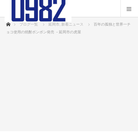
ホーム
ブログ一覧
延岡市
,
新着ニュース
百年の孤独と世界一チ
ョコ使用の焼酎ボンボン発売 －延岡市の虎屋