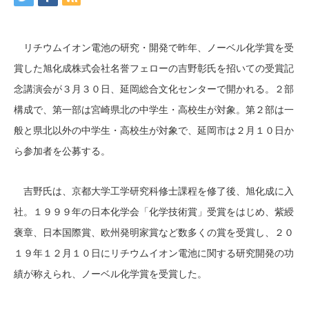
リチウムイオン電池の研究・開発で昨年、ノーベル化学賞を受
賞した旭化成株式会社名誉フェローの吉野彰氏を招いての受賞記
念講演会が３月３０日、延岡総合文化センターで開かれる。２部
構成で、第一部は宮崎県北の中学生・高校生が対象。第２部は一
般と県北以外の中学生・高校生が対象で、延岡市は２月１０日か
ら参加者を公募する。
吉野氏は、京都大学工学研究科修士課程を修了後、旭化成に入
社。１９９９年の日本化学会「化学技術賞」受賞をはじめ、紫綬
褒章、日本国際賞、欧州発明家賞など数多くの賞を受賞し、２０
１９年１２月１０日にリチウムイオン電池に関する研究開発の功
績が称えられ、ノーベル化学賞を受賞した。