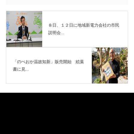
８日、１２日に地域新電力会社の市民
説明会...
「のべおか温故知新」販売開始 絵葉
書に見...