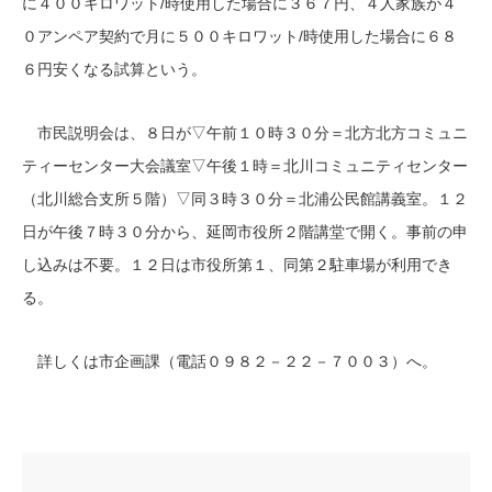
に４００キロワット/時使用した場合に３６７円、４人家族が４
０アンペア契約で月に５００キロワット/時使用した場合に６８
６円安くなる試算という。
市民説明会は、８日が▽午前１０時３０分＝北方北方コミュニ
ティーセンター大会議室▽午後１時＝北川コミュニティセンター
（北川総合支所５階）▽同３時３０分＝北浦公民館講義室。１２
日が午後７時３０分から、延岡市役所２階講堂で開く。事前の申
し込みは不要。１２日は市役所第１、同第２駐車場が利用でき
る。
詳しくは市企画課（電話０９８２－２２－７００３）へ。