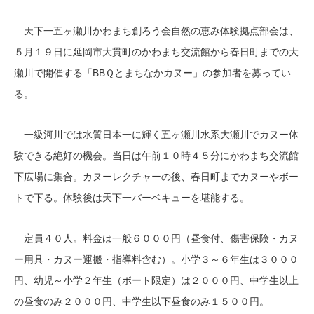
天下一五ヶ瀬川かわまち創ろう会自然の恵み体験拠点部会は、
５月１９日に延岡市大貫町のかわまち交流館から春日町までの大
瀬川で開催する「BBＱとまちなかカヌー」の参加者を募ってい
る。
一級河川では水質日本一に輝く五ヶ瀬川水系大瀬川でカヌー体
験できる絶好の機会。当日は午前１０時４５分にかわまち交流館
下広場に集合。カヌーレクチャーの後、春日町までカヌーやボー
トで下る。体験後は天下一バーベキューを堪能する。
定員４０人。料金は一般６０００円（昼食付、傷害保険・カヌ
ー用具・カヌー運搬・指導料含む）。小学３～６年生は３０００
円、幼児～小学２年生（ボート限定）は２０００円、中学生以上
の昼食のみ２０００円、中学生以下昼食のみ１５００円。