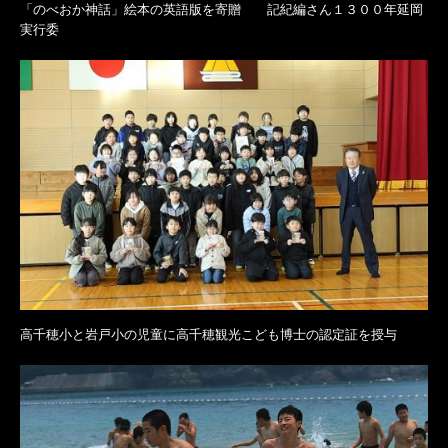
「のべおか神話」絵本の英語版を寄贈 記紀編さん１３００年延岡
実行委
高千穂小と岩戸小の児童に高千穂観光こども博士の認定証を授与