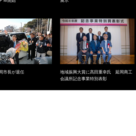
ＰＭ開始
展示
岡市長が退任
地域振興大賞に髙田重幸氏 延岡商工
会議所記念事業特別表彰