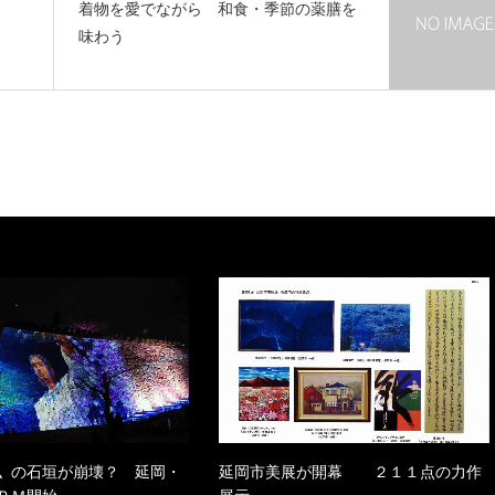
着物を愛でながら 和食・季節の薬膳を
味わう
〟の石垣が崩壊？ 延岡・
延岡市美展が開幕 ２１１点の力作