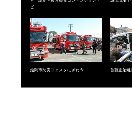
月」認定－夜景観光コンベンション・
城山城址で
ビ…
延岡市防災フェスタにぎわう
首藤正治延