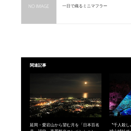
一日で織るミニマフラー
関連記事
延岡・愛宕山から望む月を「日本百名
〝千人殺し