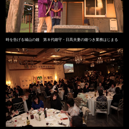
時を告げる城山の鐘 第８代鐘守・日髙夫妻の鐘つき業務はじまる