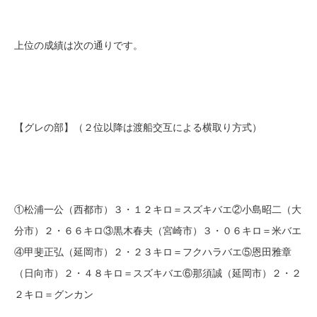
上位の成績は次の通りです。
【グレの部】（２位以降は渡船交互による横取り方式）
①松浦一公（西都市）３・１２キロ＝スズキバエ②小島昭二（大
分市）２・６６キロ③黒木春夫（宮崎市）３・０６キロ＝米バエ
④甲斐正弘（延岡市）２・２３キロ＝フクハラバエ⑤恩田雅章
（日向市）２・４８キロ＝スズキバエ⑥那須誠（延岡市）２・２
２キロ＝グンカン