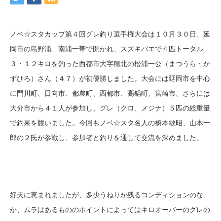
ノベ☆スタカップ第４回グレ釣り選手権大会は１０月３０日、延
岡市の島野浦、南浦一帯で開かれ、スズキバエで４匹トータル
３・１２キロを釣った西都市大字穂北の松浦一公（まつうら・か
ずひろ）さん（４７）が初優勝しました。大会には延岡市を中心
に門川町、日向市、都農町、西都市、高鍋町、宮崎市、さらには
大分市から４１人が参加し、グレ（クロ、メジナ）５匹の総重量
で釣果を競いました。今回もノベ☆スタ名人の橋本敏昭、山本一
郎の２氏が参戦し、参加者と釣りを通して交流を深めました。
好天に恵まれましたが、多少うねりが残るコンディションのな
か、ムラはあるもののポイントによってはキロオーバーのグレの