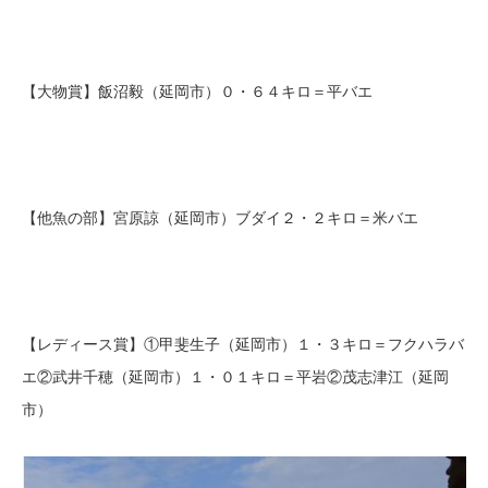
【大物賞】飯沼毅（延岡市）０・６４キロ＝平バエ
【他魚の部】宮原諒（延岡市）ブダイ２・２キロ＝米バエ
【レディース賞】①甲斐生子（延岡市）１・３キロ＝フクハラバ
エ②武井千穂（延岡市）１・０１キロ＝平岩②茂志津江（延岡
市）