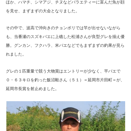
ほか、ハマチ、シマアジ、チヌなどバラエティーに富んだ魚が顔
を見せ、まずまずの大会となりました。
その中で、波高で沖向きのチョンボリでは竿が出せないながら
も、当番瀬のスズキバエに上礁した松浦さんが良型グレを揃え優
勝。グンカン、フクハラ、米バエなどでもまずまずの釣果が見ら
れました。
グレの１匹重量で競う大物賞はエントリーが少なく、平バエで
０・６３キロを釣った飯沼毅さん（５１）＝延岡市片田町＝が、
延岡市長賞を射止めました。