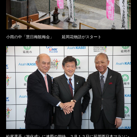
小雨の中「慧日梅観梅会」 延岡花物語がスタート
松尾選手（旭化成）に連覇の期待 ２月１２日に延岡西日本マラソン