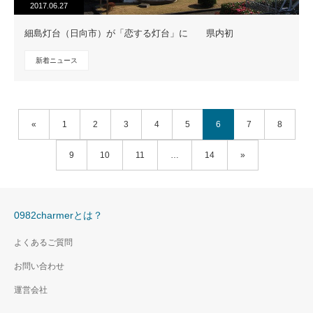
2017.06.27
細島灯台（日向市）が「恋する灯台」に 県内初
新着ニュース
«
1
2
3
4
5
6
7
8
9
10
11
…
14
»
0982charmerとは？
よくあるご質問
お問い合わせ
運営会社