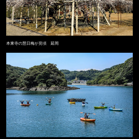
本東寺の慧日梅が見頃 延岡