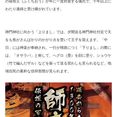
の福智王（ふくちおう）が年に一度対面する儀式で、千年以上に
わたり連綿と受け継がれています。
神門神社に向かう「上りまし」では、夕闇迫る神門神社付近で天
をも焦がさんばかりのかがり火を焚いて王子を迎えます。「中
日」には神楽が奉納され、一行が帰路につく「下りまし」の際に
は、「オサラバ」と称して、へグロ（墨）を顔に塗り、ショウケ
（竹で編んだザル）などを振って送る習わしも見られるなど、地
域住民の素朴な信仰形態が見られます。