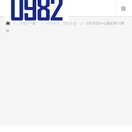
ホーム
ブログ一覧
イベント
,
でかける
1月16日から師走祭り開
催