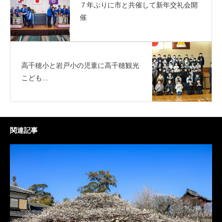
７年ぶりに市と共催して新年交礼会開
催
高千穂小と岩戸小の児童に高千穂観光
こども...
関連記事