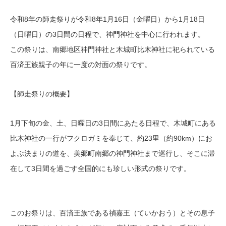
令和8年の師走祭りが令和8年1月16日（金曜日）から1月18日
（日曜日）の3日間の日程で、神門神社を中心に行われます。
この祭りは、南郷地区神門神社と木城町比木神社に祀られている
百済王族親子の年に一度の対面の祭りです。
【師走祭りの概要】
1月下旬の金、土、日曜日の3日間にあたる日程で、木城町にある
比木神社の一行がフクロガミを奉じて、約23里（約90km）にお
よぶ決まりの道を、美郷町南郷の神門神社まで巡行し、そこに滞
在して3日間を過ごす全国的にも珍しい形式の祭りです。
このお祭りは、百済王族である禎嘉王（ていかおう）とその息子