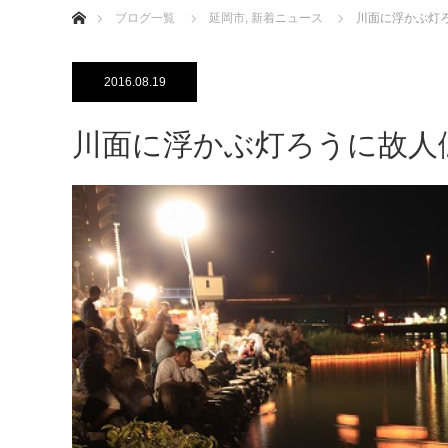
ブログ一覧
延岡市
,
新着ニュース
川面に浮かぶ灯
2016.08.19
川面に浮かぶ灯ろうに故