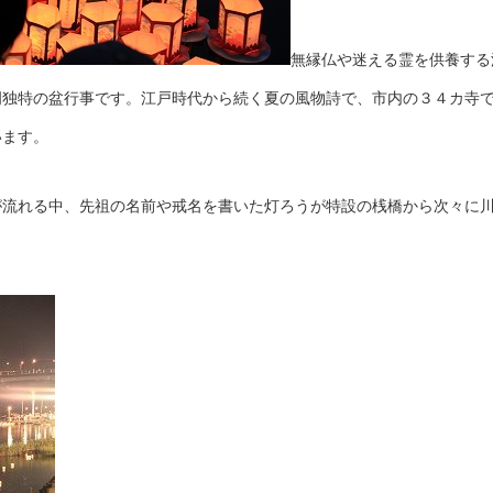
無縁仏や迷える霊を供養する
岡独特の盆行事です。江戸時代から続く夏の風物詩で、市内の３４カ寺
います。
が流れる中、先祖の名前や戒名を書いた灯ろうが特設の桟橋から次々に