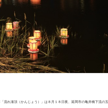
事「流れ潅頂（かんじょう）」は８月１８日夜、延岡市の亀井橋下流の