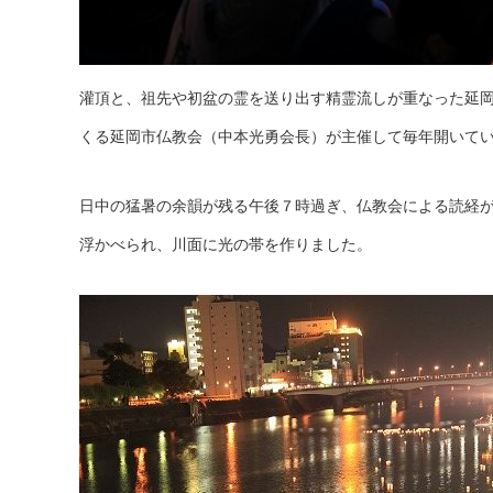
灌頂と、祖先や初盆の霊を送り出す精霊流しが重なった延
くる延岡市仏教会（中本光勇会長）が主催して毎年開いて
日中の猛暑の余韻が残る午後７時過ぎ、仏教会による読経
浮かべられ、川面に光の帯を作りました。