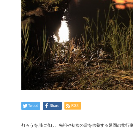
Tweet
Share
RSS
灯ろうを川に流し、先祖や初盆の霊を供養する延岡の盆行