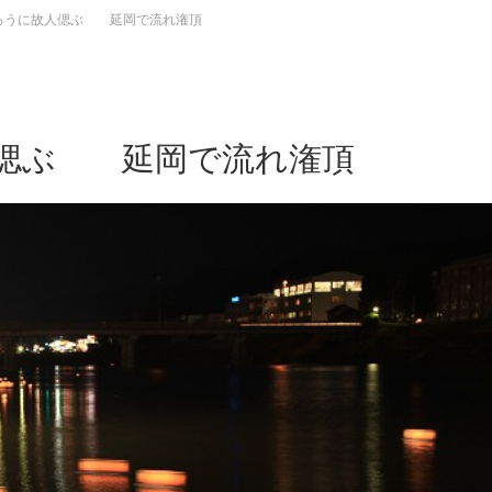
ろうに故人偲ぶ 延岡で流れ潅頂
人偲ぶ 延岡で流れ潅頂