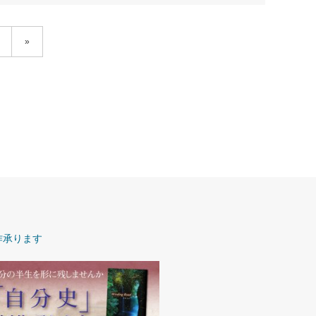
»
作承ります