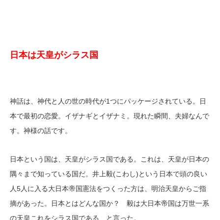
日本は天皇がシラス国
神話は、神代と人の世の時代が1つにパッケージされている。日
本で最初の恋愛。イザナギとイザナミ。現れた瞬間、夫婦なんで
す。神様の話です。
日本という国は、天皇がシラス国である。これは、天皇が日本の
隅々まで知っている国だ。井上毅(こわし)という日本で頭の良い
人5人に入る大日本帝国憲法をつくった方は、明治天皇からご指
摘があった。日本とはどんな国か？ 毅は大日本帝国は万世一系
の天皇これをシラス国である…と言った。