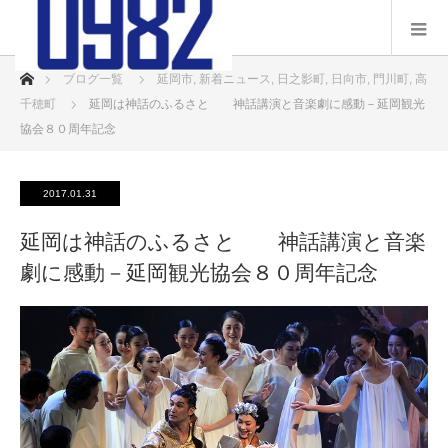
ホーム
ブログ一覧
延岡市
,
新着ニュース
,
日之影町
,
日向市
,
門川町
,
高
千穂町
延岡は神話のふるさと 神話講演と音楽劇に感動－延岡観光
協会８０周年記念
2017.01.31
延岡は神話のふるさと 神話講演と音楽
劇に感動－延岡観光協会８０周年記念