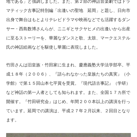
地である」と強調しました。また、第２部の神話音楽劇ではドラ
マティック古事記特別編「出逢いの聖地 延岡」と題し、日向市
出身で舞台はもとよりテレビドラマや映画などでも活躍するダン
サー・西島数博さんらが、ニニギとサクヤヒメの出逢いから出産
に至るストーリーを、華麗なダンスと歌、太鼓、マークエステル
氏の神話絵画などを駆使し華麗に表現しました。
竹田さんは旧皇族・竹田家に生まれ、慶應義塾大学法学部卒。平
成１８年（２００６）、『語られなかった皇族たちの真実』（小
学館）で第１５回山本七平賞を受賞。『現代語古事記』（学研）
など神話の第一人者としても知られます。また、全国１７カ所で
開催す。『竹田研究会』はじめ、年間２００本以上の講演を行っ
ています。延岡での講演は、平成２７年２月以来、２回目となり
ます。