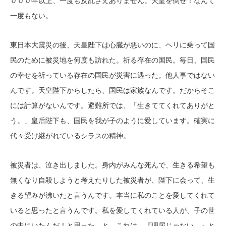
０００年以上、一度も反乱さえありません。天皇を倒せ！なんて
一度もない。
東日本大震災の後、天皇陛下は心臓が悪いのに、ヘリに乗って国
民のために被災地を何度も訪れた。祈る存在の国民。毎日、国民
の幸せを祈っている存在の国民が災害に遇った。他人事ではない
んです。天皇陛下からしたら、国民は家族なんです。だからそこ
には計算がないんです。避難所では、「生きててくれてありがと
う。」皇后陛下も、国民を我が子のように愛しています。確実に
代々受け継がれているシラスの精神。
被災者は、泣き出しました。身内がみんな死んで、生きる希望も
無くなり自殺しようと考えたりした被災者が、陛下に会って、生
きる望みが沸いたと言うんです。本当に私のことを愛してくれて
いると思ったと言うんです。私を愛してくれている人が、子の世
の中にいたんだ！と思った、と。これは、『理屈じゃない。』と