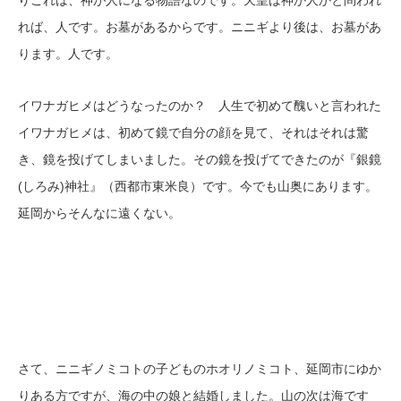
りこれは、神が人になる物語なのです。天皇は神か人かと問われ
れば、人です。お墓があるからです。ニニギより後は、お墓があ
ります。人です。
イワナガヒメはどうなったのか？ 人生で初めて醜いと言われた
イワナガヒメは、初めて鏡で自分の顔を見て、それはそれは驚
き、鏡を投げてしまいました。その鏡を投げてできたのが『銀鏡
(しろみ)神社』（西都市東米良）です。今でも山奥にあります。
延岡からそんなに遠くない。
さて、ニニギノミコトの子どものホオリノミコト、延岡市にゆか
りある方ですが、海の中の娘と結婚しました。山の次は海です