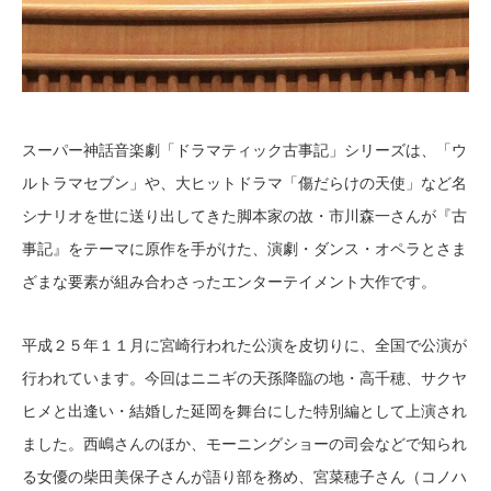
スーパー神話音楽劇「ドラマティック古事記」シリーズは、「ウ
ルトラマセブン」や、大ヒットドラマ「傷だらけの天使」など名
シナリオを世に送り出してきた脚本家の故・市川森一さんが『古
事記』をテーマに原作を手がけた、演劇・ダンス・オペラとさま
ざまな要素が組み合わさったエンターテイメント大作です。
平成２５年１１月に宮崎行われた公演を皮切りに、全国で公演が
行われています。今回はニニギの天孫降臨の地・高千穂、サクヤ
ヒメと出逢い・結婚した延岡を舞台にした特別編として上演され
ました。西嶋さんのほか、モーニングショーの司会などで知られ
る女優の柴田美保子さんが語り部を務め、宮菜穂子さん（コノハ