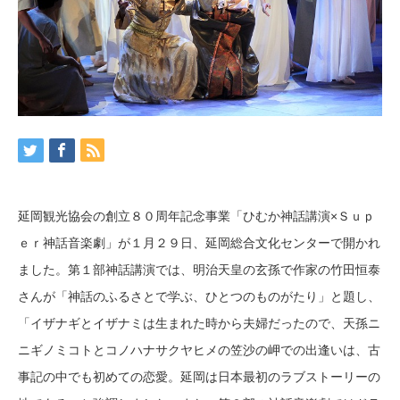
延岡観光協会の創立８０周年記念事業「ひむか神話講演×Ｓｕｐ
ｅｒ神話音楽劇」が１月２９日、延岡総合文化センターで開かれ
ました。第１部神話講演では、明治天皇の玄孫で作家の竹田恒泰
さんが「神話のふるさとで学ぶ、ひとつのものがたり」と題し、
「イザナギとイザナミは生まれた時から夫婦だったので、天孫ニ
ニギノミコトとコノハナサクヤヒメの笠沙の岬での出逢いは、古
事記の中でも初めての恋愛。延岡は日本最初のラブストーリーの