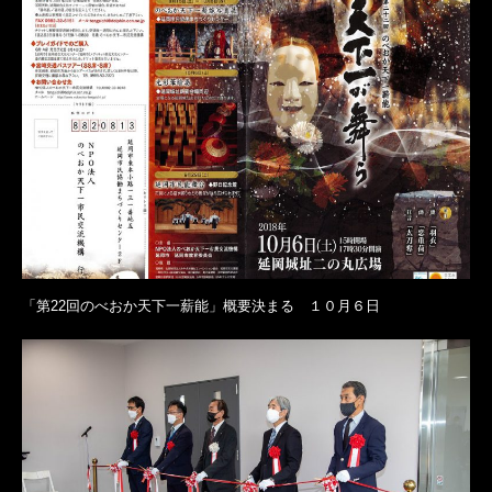
「第22回のべおか天下一薪能」概要決まる １０月６日