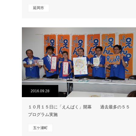
延岡市
2016.09.28
１０月１５日に「えんぱく」開幕 過去最多の５５
プログラム実施
五ケ瀬町