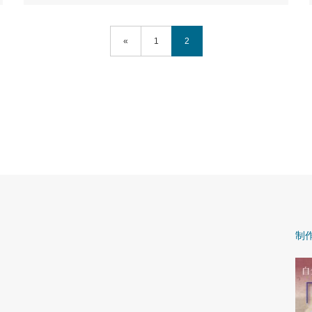
«
1
2
制