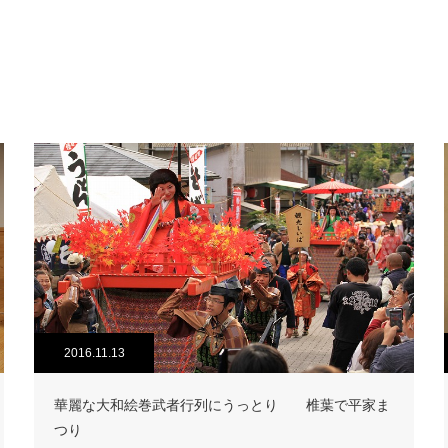
2016.11.13
華麗な大和絵巻武者行列にうっとり 椎葉で平家ま
つり