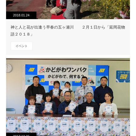
2018.01.24
神と人と花が出逢う早春の五ヶ瀬川 ２月１日から「延岡花物
語２０１８」
イベント