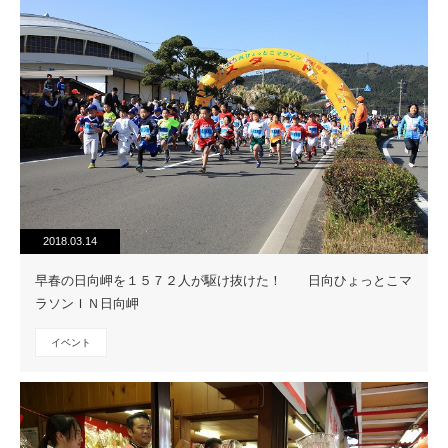
2018.03.14
早春の日向岬を１５７２人が駆け抜けた！ 日向ひょっとこマ
ラソンＩＮ日向岬
イベント