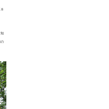
第８
を知
岡の