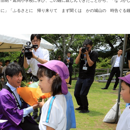
も旧制・延岡小学校に学び、この鐘に親しんできたことから、「なつか
くに」「ふるさとに 帰り来りて まず聞くは かの城山の 時告ぐる