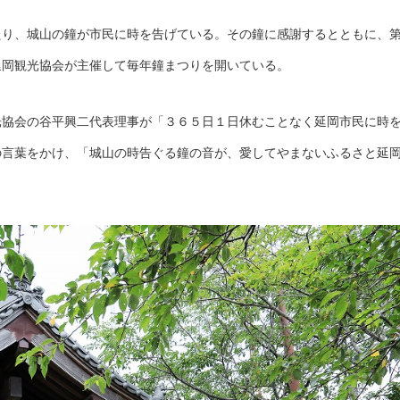
り、城山の鐘が市民に時を告げている。その鐘に感謝するとともに、
延岡観光協会が主催して毎年鐘まつりを開いている。
協会の谷平興二代表理事が「３６５日１日休むことなく延岡市民に時
の言葉をかけ、「城山の時告ぐる鐘の音が、愛してやまないふるさと延
。