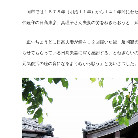
同市では１８７８年（明治１１年）から１４１年間にわた
代鐘守の日髙康彦、真理子さん夫妻の労をねぎらおうと、
正午ちょうどに日髙夫妻が鐘を１２回撞いた後、延岡観光
らせてもらっている日髙夫妻に深く感謝する」とねぎらい
元気復活の鐘の音になるよう心から願う」とあいさつした