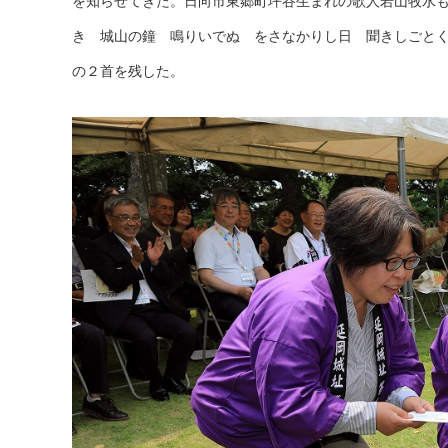
を知らせてきた。日向市東郷町坪谷生まれの歌人若山牧水
き 城山の鐘 鳴りいでぬ をさなかりし日 聞きしごと
の２首を残した。