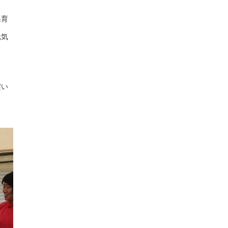
保育
元気
突い