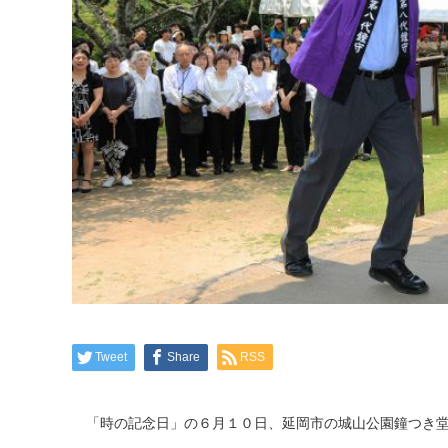
Tweet
Share
RSS
「時の記念日」の６月１０日、延岡市の城山公園鐘つき堂