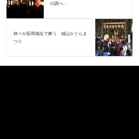
の調べ...
神々が延岡城址で舞う 城山かぐらま
つり