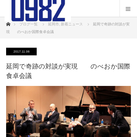
ホーム
ブログ一覧
延岡市
,
新着ニュース
延岡で奇跡の対談が実
現 のべおか国際食卓会議
2017.11.06
延岡で奇跡の対談が実現 のべおか国際
食卓会議