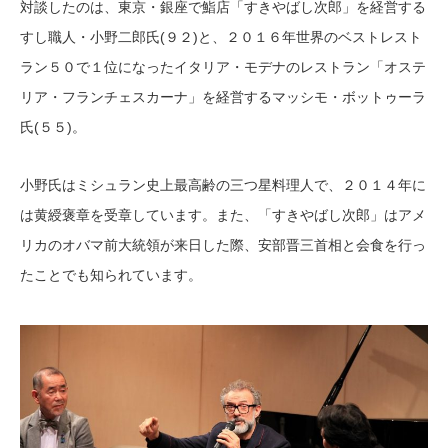
対談したのは、東京・銀座で鮨店「すきやばし次郎」を経営する
すし職人・小野二郎氏(９２)と、２０１６年世界のベストレスト
ラン５０で１位になったイタリア・モデナのレストラン「オステ
リア・フランチェスカーナ」を経営するマッシモ・ボットゥーラ
氏(５５)。
小野氏はミシュラン史上最高齢の三つ星料理人で、２０１４年に
は黄綬褒章を受章しています。また、「すきやばし次郎」はアメ
リカのオバマ前大統領が来日した際、安部晋三首相と会食を行っ
たことでも知られています。