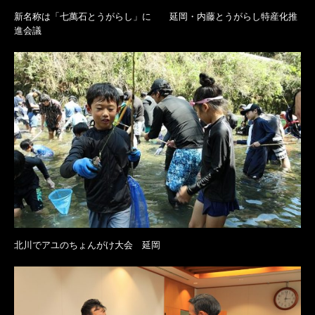
新名称は「七萬石とうがらし」に 延岡・内藤とうがらし特産化推
進会議
北川でアユのちょんがけ大会 延岡