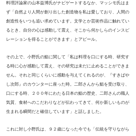
料理評論家の山本益博氏がナビゲートするなか、マッシモ氏はま
ず「自然より人間が創り出した創造物を私は愛しており、人間の
創造性をいつも追い求めています。文学とか芸術作品に触れてい
るとき、自分の心は感動して震え、そこから何かしらのインスピ
レーションを得ることができます」とアピール。
その上で、小野氏の鮨に関して「私は料理を口にする時、研究す
る時に心が感動して震え、その研究は未だに止めることができま
せん。それと同じくらいに感動を与えてくれるのが、『すきばや
し次郎』のカウンターに座った時。二郎さんから鮨を受け取り、
口にする時、２００年にわたる日本の鮨の歴史、二郎さんの職人
気質、食材へのこだわりなどが伝わってきて、何か新しいものが
生まれる瞬間だと確信しています」と話しました。
これに対し小野氏は、９２歳になった今でも「伝統を守りながら