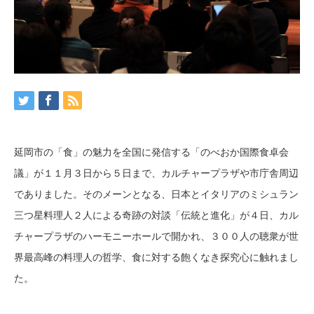
延岡市の「食」の魅力を全国に発信する「のべおか国際食卓会
議」が１１月３日から５日まで、カルチャープラザや市庁舎周辺
でありました。そのメーンとなる、日本とイタリアのミシュラン
三つ星料理人２人による奇跡の対談「伝統と進化」が４日、カル
チャープラザのハーモニーホールで開かれ、３００人の聴衆が世
界最高峰の料理人の哲学、食に対する飽くなき探究心に触れまし
た。