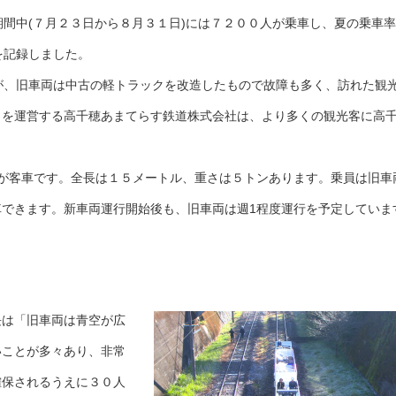
期間中(７月２３日から８月３１日)には７２００人が乗車し、夏の乗車
を記録しました。
が、旧車両は中古の軽トラックを改造したもので故障も多く、訪れた観
トを運営する高千穂あまてらす鉄道株式会社は、より多くの観光客に高
が客車です。全長は１５メートル、重さは５トンあります。乗員は旧車
できます。新車両運行開始後も、旧車両は週1程度運行を予定していま
は「旧車両は青空が広
いことが多々あり、非常
確保されるうえに３０人