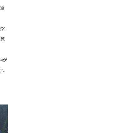
率過
光客
千穂
両が
す。