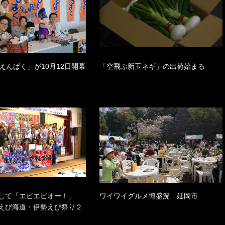
えんぱく」が10月12日開幕
「空飛ぶ新玉ネギ」の出荷始まる
指して「エビエビオー！」
ワイワイグルメ博盛況 延岡市
えび海道・伊勢えび祭り２