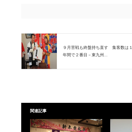
９月苦戦も終盤持ち直す 集客数は
年間で２番目－東九州...
関連記事