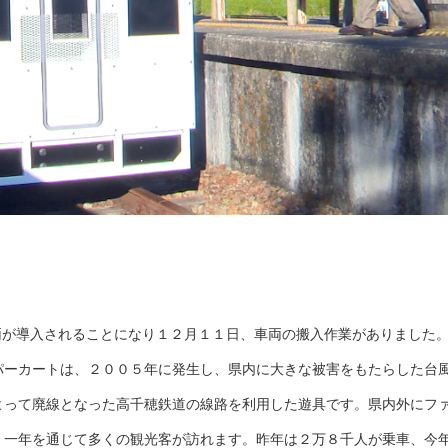
両が導入されることになり１２月１１日、車両の搬入作業がありました
ーカートは、２００５年に発生し、県内に大きな被害をもたらした台
よって廃線となった高千穂鉄道の線路を利用した遊具です。県内外にフ
、一年を通じて多くの観光客が訪れます。昨年は２万８千人が乗車、今