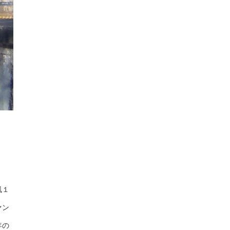
。
風１
ァン
年の