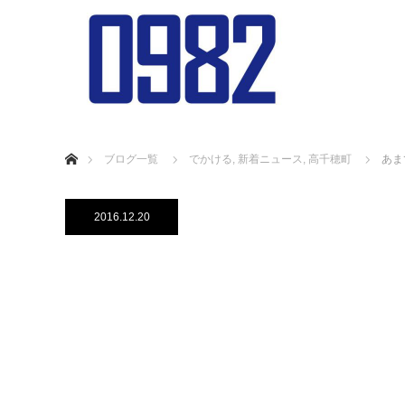
ホーム
ブログ一覧
でかける
,
新着ニュース
,
高千穂町
あま
2016.12.20