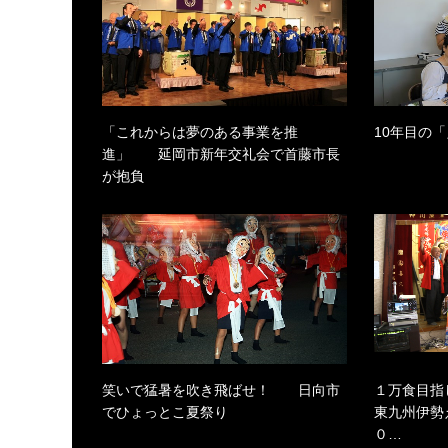
「これからは夢のある事業を推
10年目の「
進」 延岡市新年交礼会で首藤市長
が抱負
笑いで猛暑を吹き飛ばせ！ 日向市
１万食目
でひょっとこ夏祭り
東九州伊勢
０…