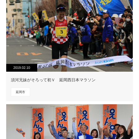
2019.02.10
須河兄妹がそろって初Ｖ 延岡西日本マラソン
延岡市