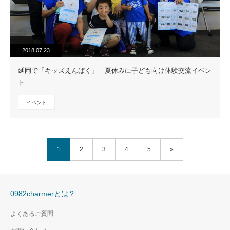
2018.07.23
延岡で「キッズえんぱく」 夏休みに子ども向け体験交流イベン
ト
イベント
1
2
3
4
5
»
0982charmerとは？
よくあるご質問