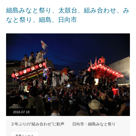
細島みなと祭り、太鼓台、組み合わせ、み
なと祭り、細島、日向市
2016.07.18
２年ぶりの“組み合わせ”に歓声 日向市・細島みなと祭り
新着ニュース