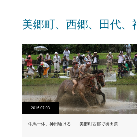
美郷町、西郷、田代、
2016.07.03
牛馬一体、神田駆ける 美郷町西郷で御田祭