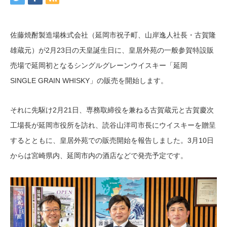
佐藤焼酎製造場株式会社（延岡市祝子町、山岸逸人社長・古賀隆
雄蔵元）が2月23日の天皇誕生日に、皇居外苑の一般参賀特設販
売場で延岡初となるシングルグレーンウイスキー「延岡
SINGLE GRAIN WHISKY」の販売を開始します。
それに先駆け2月21日、専務取締役を兼ねる古賀蔵元と古賀慶次
工場長が延岡市役所を訪れ、読谷山洋司市長にウイスキーを贈呈
するとともに、皇居外苑での販売開始を報告しました。3月10日
からは宮崎県内、延岡市内の酒店などで発売予定です。