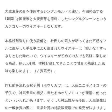
大麦麦芽のみを使用するシングルモルトと違い、今回発売する
｢延岡｣は国産米と大麦麦芽を原料にしたシングルグレーンという
カテゴリーのウイスキーとなります。
本格焼酎造りに使う設備と、杜氏らの蔵人が培ってきた五感をフ
ルに生かした手仕事により生まれたウイスキーは「癖がなくすっ
きりとした味わいで、ウイスキーが初めての人でも気軽に楽しめ
る商品。約6カ月間、樫樽貯蔵してきたことで甘みと熟成した風
味も楽しめます」（古賀蔵元）。
同社前を流れる祝子川（ホウリガワ）は、天孫ニニギノミコトの
子供で、神武天皇の祖父に当たるホオリノミコトが産湯に使った
といういわれがあります。そうした神話性から今回、天皇誕生日
の一般参賀の際に、皇居外苑の特設販売場での発売が決まりまし